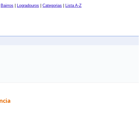
|
Bairros
|
Logradouros
|
Categorias
|
Lista A-Z
ncia