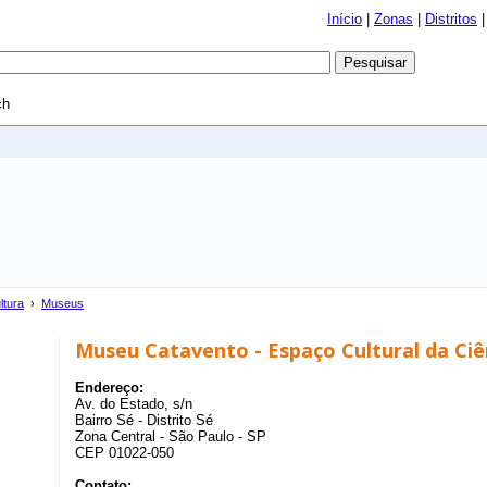
Início
|
Zonas
|
Distritos
ch
ltura
›
Museus
Museu Catavento - Espaço Cultural da Ciê
Endereço:
Av. do Estado, s/n
Bairro Sé - Distrito Sé
Zona Central - São Paulo - SP
CEP 01022-050
Contato: