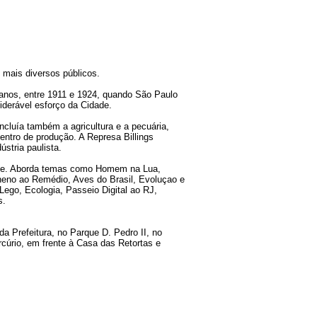
s mais diversos públicos.
 anos, entre 1911 e 1924, quando São Paulo
iderável esforço da Cidade.
ncluía também a agricultura e a pecuária,
ntro de produção. A Represa Billings
ústria paulista.
ade. Aborda temas como Homem na Lua,
neno ao Remédio, Aves do Brasil, Evoluçao e
ego, Ecologia, Passeio Digital ao RJ,
s.
da Prefeitura, no Parque D. Pedro II, no
rcúrio, em frente à Casa das Retortas e