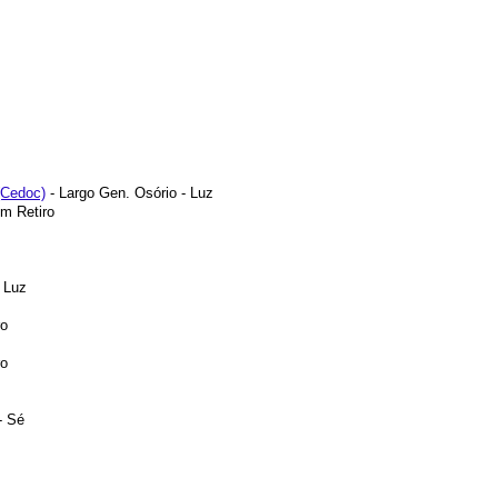
(Cedoc)
- Largo Gen. Osório - Luz
m Retiro
 Luz
ro
ro
- Sé