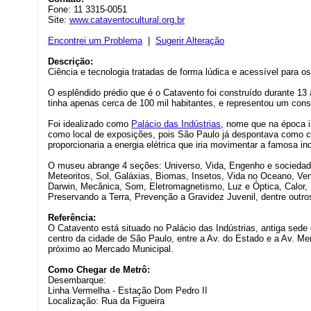
Fone: 11 3315-0051
Site:
www.cataventocultural.org.br
Encontrei um Problema
|
Sugerir Alteração
Descrição:
Ciência e tecnologia tratadas de forma lúdica e acessível para o
O esplêndido prédio que é o Catavento foi construído durante 13
tinha apenas cerca de 100 mil habitantes, e representou um cons
Foi idealizado como
Palácio das Indústrias
, nome que na época i
como local de exposições, pois São Paulo já despontava como ce
proporcionaria a energia elétrica que iria movimentar a famosa ind
O museu abrange 4 seções: Universo, Vida, Engenho e socied
Meteoritos, Sol, Galáxias, Biomas, Insetos, Vida no Oceano, Ve
Darwin, Mecânica, Som, Eletromagnetismo, Luz e Óptica, Calor, L
Preservando a Terra, Prevenção a Gravidez Juvenil, dentre outro
Referência:
O Catavento está situado no Palácio das Indústrias, antiga sede 
centro da cidade de São Paulo, entre a Av. do Estado e a Av. Me
próximo ao Mercado Municipal.
Como Chegar de Metrô:
Desembarque:
Linha Vermelha - Estação Dom Pedro II
Localização: Rua da Figueira