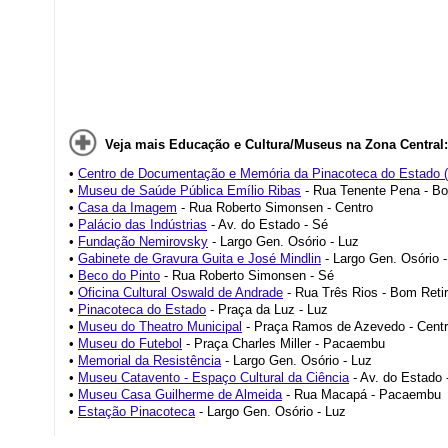
Veja mais Educação e Cultura/Museus na Zona Central:
•
Centro de Documentação e Memória da Pinacoteca do Estado 
•
Museu de Saúde Pública Emílio Ribas
- Rua Tenente Pena - Bo
•
Casa da Imagem
- Rua Roberto Simonsen - Centro
•
Palácio das Indústrias
- Av. do Estado - Sé
•
Fundação Nemirovsky
- Largo Gen. Osório - Luz
•
Gabinete de Gravura Guita e José Mindlin
- Largo Gen. Osório -
•
Beco do Pinto
- Rua Roberto Simonsen - Sé
•
Oficina Cultural Oswald de Andrade
- Rua Três Rios - Bom Reti
•
Pinacoteca do Estado
- Praça da Luz - Luz
•
Museu do Theatro Municipal
- Praça Ramos de Azevedo - Cent
•
Museu do Futebol
- Praça Charles Miller - Pacaembu
•
Memorial da Resistência
- Largo Gen. Osório - Luz
•
Museu Catavento - Espaço Cultural da Ciência
- Av. do Estado 
•
Museu Casa Guilherme de Almeida
- Rua Macapá - Pacaembu
•
Estação Pinacoteca
- Largo Gen. Osório - Luz