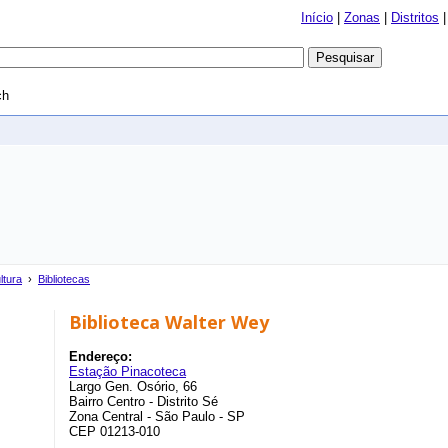
Início
|
Zonas
|
Distritos
ch
ltura
›
Bibliotecas
Biblioteca Walter Wey
Endereço:
Estação Pinacoteca
Largo Gen. Osório, 66
Bairro Centro - Distrito Sé
Zona Central - São Paulo - SP
CEP 01213-010