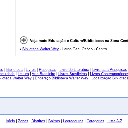
Veja mais Educação e Cultura/Bibliotecas na Zona Cent
•
Biblioteca Walter Wey
- Largo Gen. Osório - Centro
es
|
Biblioteca
|
Livros
|
Pesquisas
|
Livro de Literatura
|
Livro para Pesquisas
Faculdade
|
Leitura
|
Arte Brasileira
|
Livros Brasileiros
|
Livros Contemporâneo
blioteca Walter Wey
|
Endereço Biblioteca Walter Wey
|
Localização Bibliotec
Início
|
Zonas
|
Distritos
|
Bairros
|
Logradouros
|
Categorias
|
Lista A-Z