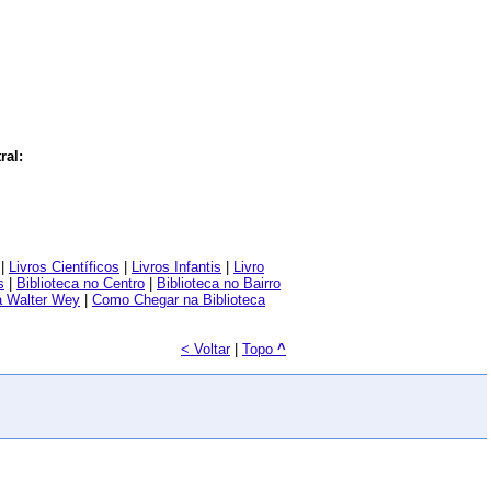
ral:
|
Livros Científicos
|
Livros Infantis
|
Livro
s
|
Biblioteca no Centro
|
Biblioteca no Bairro
a Walter Wey
|
Como Chegar na Biblioteca
< Voltar
|
Topo
^