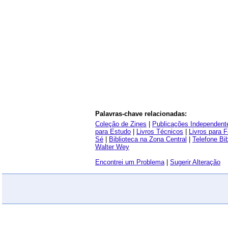
Palavras-chave relacionadas:
Coleção de Zines
|
Publicações Independent
para Estudo
|
Livros Técnicos
|
Livros para 
Sé
|
Biblioteca na Zona Central
|
Telefone Bi
Walter Wey
Encontrei um Problema
|
Sugerir Alteração