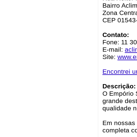
Bairro Acli
Zona Centra
CEP 01543
Contato:
Fone: 11 3
E-mail:
acl
Site:
www.e
Encontrei 
Descrição:
O Empório S
grande dest
qualidade n
Em nossas 
completa c