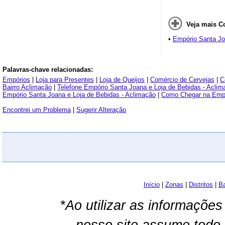
Veja mais C
•
Empório Santa Jo
Palavras-chave relacionadas:
Empórios
|
Loja para Presentes
|
Loja de Queijos
|
Comércio de Cervejas
|
C
Bairro Aclimação
|
Telefone Empório Santa Joana e Loja de Bebidas - Aclim
Empório Santa Joana e Loja de Bebidas - Aclimação
|
Como Chegar na Empór
Encontrei um Problema
|
Sugerir Alteração
Início
|
Zonas
|
Distritos
|
Ba
*Ao utilizar as informações