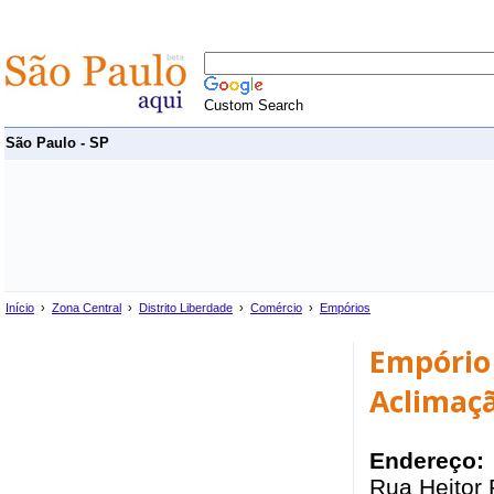
Custom Search
São Paulo - SP
Início
›
Zona Central
›
Distrito Liberdade
›
Comércio
›
Empórios
Empório 
Aclimaç
Endereço:
Rua Heitor 