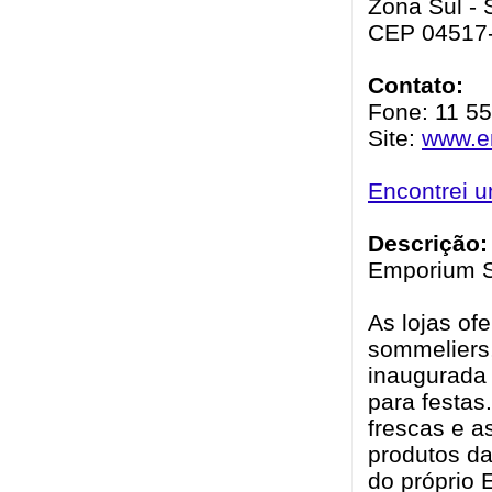
Zona Sul - 
CEP 04517
Contato:
Fone: 11 5
Site:
www.e
Encontrei 
Descrição:
Emporium S
As lojas of
sommeliers
inaugurada 
para festas
frescas e a
produtos d
do próprio 