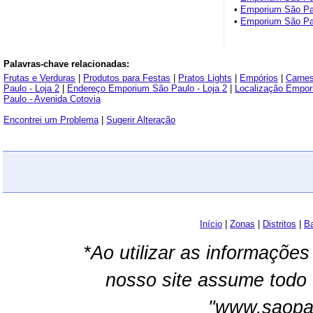
•
Emporium São Pau
•
Emporium São Pau
Palavras-chave relacionadas:
Frutas e Verduras
|
Produtos para Festas
|
Pratos Lights
|
Empórios
|
Carne
Paulo - Loja 2
|
Endereço Emporium São Paulo - Loja 2
|
Localização Empor
Paulo - Avenida Cotovia
Encontrei um Problema
|
Sugerir Alteração
Início
|
Zonas
|
Distritos
|
Ba
*Ao utilizar as informações
nosso site assume todo 
"www.saopau