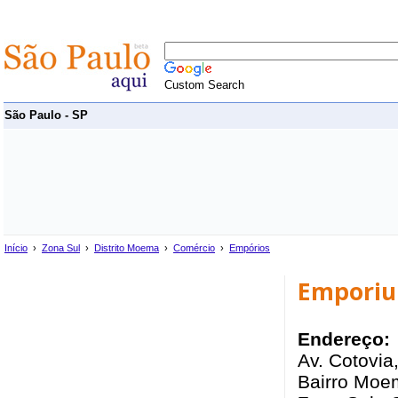
Custom Search
São Paulo - SP
Início
›
Zona Sul
›
Distrito Moema
›
Comércio
›
Empórios
Emporium
Endereço:
Av. Cotovia
Bairro Moe