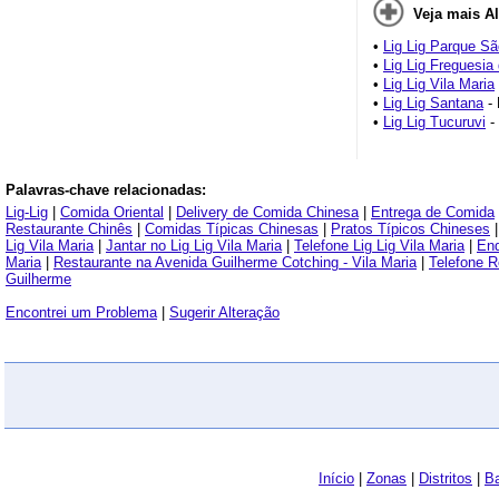
Veja mais A
•
Lig Lig Parque S
•
Lig Lig Freguesia
•
Lig Lig Vila Maria
•
Lig Lig Santana
- 
•
Lig Lig Tucuruvi
- 
Palavras-chave relacionadas:
Lig-Lig
|
Comida Oriental
|
Delivery de Comida Chinesa
|
Entrega de Comida
Restaurante Chinês
|
Comidas Típicas Chinesas
|
Pratos Típicos Chineses
Lig Vila Maria
|
Jantar no Lig Lig Vila Maria
|
Telefone Lig Lig Vila Maria
|
End
Maria
|
Restaurante na Avenida Guilherme Cotching - Vila Maria
|
Telefone R
Guilherme
Encontrei um Problema
|
Sugerir Alteração
Início
|
Zonas
|
Distritos
|
Ba