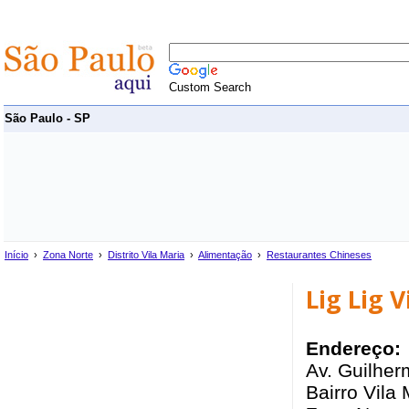
Custom Search
São Paulo - SP
Início
›
Zona Norte
›
Distrito Vila Maria
›
Alimentação
›
Restaurantes Chineses
Lig Lig V
Endereço:
Av. Guilher
Bairro Vila 