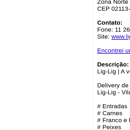
Zona Norte 
CEP 02113
Contato:
Fone: 11 26
Site:
www.li
Encontrei 
Descrição:
Lig-Lig | A
Delivery de
Lig-Lig - Vi
# Entradas
# Carnes
# Franco e
# Peixes