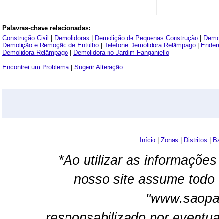
Palavras-chave relacionadas:
Construção Civil
|
Demolidoras
|
Demolição de Pequenas Construção
|
Demol
Demolição e Remoção de Entulho
|
Telefone Demolidora Relâmpago
|
Ender
Demolidora Relâmpago
|
Demolidora no Jardim Fanganiello
Encontrei um Problema
|
Sugerir Alteração
Início
|
Zonas
|
Distritos
|
Ba
*Ao utilizar as informações
nosso site assume todo 
"www.saopau
responsabilizado por eventua