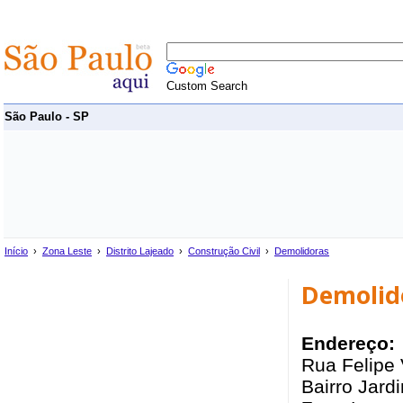
Custom Search
São Paulo - SP
Início
›
Zona Leste
›
Distrito Lajeado
›
Construção Civil
›
Demolidoras
Demolid
Endereço:
Rua Felipe 
Bairro Jard