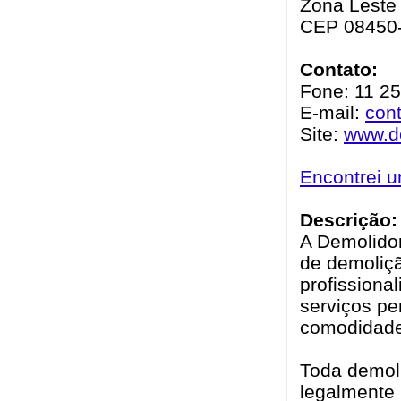
Zona Leste 
CEP 08450
Contato:
Fone: 11 2
E-mail:
con
Site:
www.d
Encontrei 
Descrição:
A Demolido
de demoliç
profissiona
serviços p
comodidade
Toda demoli
legalmente 