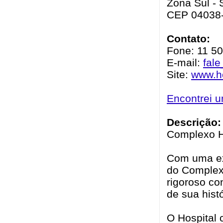
Zona Sul - 
CEP 04038
Contato:
Fone: 11 5
E-mail:
fal
Site:
www.h
Encontrei 
Descrição:
Complexo H
Com uma exp
do Complex
rigoroso co
de sua histó
O Hospital