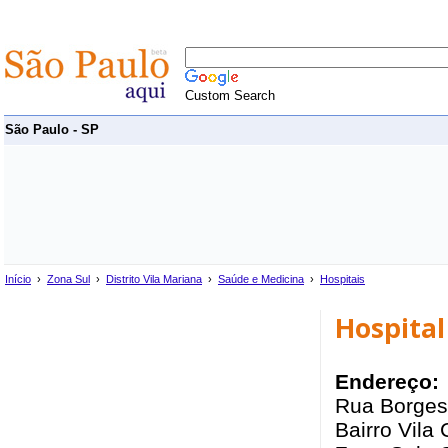
Custom Search
São Paulo - SP
Início
›
Zona Sul
›
Distrito Vila Mariana
›
Saúde e Medicina
›
Hospitais
Hospita
Endereço:
Rua Borges
Bairro Vila 