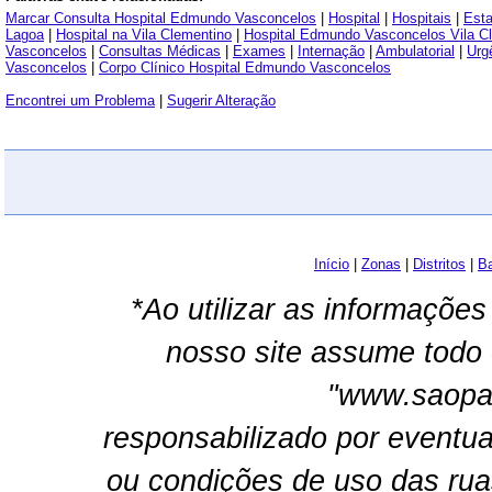
Marcar Consulta Hospital Edmundo Vasconcelos
|
Hospital
|
Hospitais
|
Esta
Lagoa
|
Hospital na Vila Clementino
|
Hospital Edmundo Vasconcelos Vila C
Vasconcelos
|
Consultas Médicas
|
Exames
|
Internação
|
Ambulatorial
|
Urg
Vasconcelos
|
Corpo Clínico Hospital Edmundo Vasconcelos
Encontrei um Problema
|
Sugerir Alteração
Início
|
Zonas
|
Distritos
|
Ba
*Ao utilizar as informações
nosso site assume todo 
"www.saopau
responsabilizado por eventua
ou condições de uso das rua