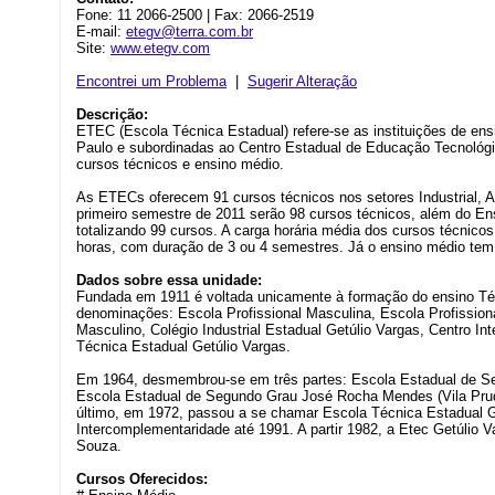
Fone: 11 2066-2500 | Fax: 2066-2519
E-mail:
etegv@terra.com.br
Site:
www.etegv.com
Encontrei um Problema
|
Sugerir Alteração
Descrição:
ETEC (Escola Técnica Estadual) refere-se as instituições de en
Paulo e subordinadas ao Centro Estadual de Educação Tecnológi
cursos técnicos e ensino médio.
As ETECs oferecem 91 cursos técnicos nos setores Industrial, Ag
primeiro semestre de 2011 serão 98 cursos técnicos, além do E
totalizando 99 cursos. A carga horária média dos cursos técnic
horas, com duração de 3 ou 4 semestres. Já o ensino médio tem
Dados sobre essa unidade:
Fundada em 1911 é voltada unicamente à formação do ensino Téc
denominações: Escola Profissional Masculina, Escola Profissional 
Masculino, Colégio Industrial Estadual Getúlio Vargas, Centro In
Técnica Estadual Getúlio Vargas.
Em 1964, desmembrou-se em três partes: Escola Estadual de Seg
Escola Estadual de Segundo Grau José Rocha Mendes (Vila Prude
último, em 1972, passou a se chamar Escola Técnica Estadual G
Intercomplementaridade até 1991. A partir 1982, a Etec Getúlio V
Souza.
Cursos Oferecidos: