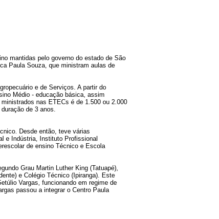
sino mantidas pelo governo do estado de São
ca Paula Souza, que ministram aulas de
ropecuário e de Serviços. A partir do
nsino Médio - educação básica, assim
os ministrados nas ETECs é de 1.500 ou 2.000
 duração de 3 anos.
nico. Desde então, teve várias
e Indústria, Instituto Profissional
terescolar de ensino Técnico e Escola
undo Grau Martin Luther King (Tatuapé),
nte) e Colégio Técnico (Ipiranga). Este
etúlio Vargas, funcionando em regime de
argas passou a integrar o Centro Paula