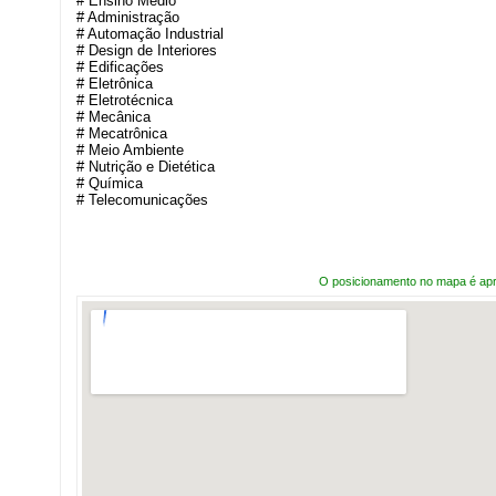
# Ensino Médio
# Administração
# Automação Industrial
# Design de Interiores
# Edificações
# Eletrônica
# Eletrotécnica
# Mecânica
# Mecatrônica
# Meio Ambiente
# Nutrição e Dietética
# Química
# Telecomunicações
O posicionamento no mapa é ap