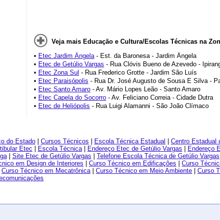
Veja mais Educação e Cultura/Escolas Técnicas na Zon
•
Etec Jardim Ângela
- Est. da Baronesa - Jardim Ângela
•
Etec de Getúlio Vargas
- Rua Clóvis Bueno de Azevedo - Ipiran
•
Etec Zona Sul
- Rua Frederico Grotte - Jardim São Luís
•
Etec Paraisópolis
- Rua Dr. José Augusto de Sousa E Silva - Pa
•
Etec Santo Amaro
- Av. Mário Lopes Leão - Santo Amaro
•
Etec Capela do Socorro
- Av. Feliciano Correia - Cidade Dutra
•
Etec de Heliópolis
- Rua Luigi Alamanni - São João Clímaco
co do Estado
|
Cursos Técnicos
|
Escola Técnica Estadual
|
Centro Estadual
tibular Etec
|
Escola Técnica
|
Endereço Etec de Getúlio Vargas
|
Endereço E
nga
|
Site Etec de Getúlio Vargas
|
Telefone Escola Técnica de Getúlio Vargas
nico em Design de Interiores
|
Curso Técnico em Edificações
|
Curso Técnic
|
Curso Técnico em Mecatrônica
|
Curso Técnico em Meio Ambiente
|
Curso T
lecomunicações