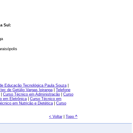
a Sul:
ga
raisópolis
 de Educação Tecnológica Paula Souza
|
tec de Getúlio Vargas Ipiranga
|
Telefone
|
Curso Técnico em Administração
|
Curso
o em Eletrônica
|
Curso Técnico em
écnico em Nutrição e Dietética
|
Curso
< Voltar
|
Topo
^