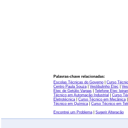
Palavras-chave relacionadas:
Escolas Técnicas do Governo
|
Curso Técni
Centro Paula Souza
|
Vestibulinho Etec
|
Ves
Etec de Getúlio Vargas
|
Telefone Etec Ipira
Técnico em Automação Industrial
|
Curso Téc
Eletrotécnica
|
Curso Técnico em Mecânica
Técnico em Química
|
Curso Técnico em Te
Encontrei um Problema
|
Sugerir Alteração