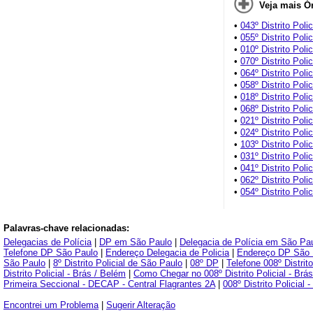
Veja mais Ór
•
043º Distrito Poli
•
055º Distrito Poli
•
010º Distrito Poli
•
070º Distrito Pol
•
064º Distrito Poli
•
058º Distrito Poli
•
018º Distrito Poli
•
068º Distrito Polic
•
021º Distrito Polic
•
024º Distrito Poli
•
103º Distrito Poli
•
031º Distrito Polic
•
041º Distrito Polic
•
062º Distrito Poli
•
054º Distrito Poli
Palavras-chave relacionadas:
Delegacias de Polícia
|
DP em São Paulo
|
Delegacia de Polícia em São Pa
Telefone DP São Paulo
|
Endereço Delegacia de Policia
|
Endereço DP São 
São Paulo
|
8º Distrito Policial de São Paulo
|
08º DP
|
Telefone 008º Distrito
Distrito Policial - Brás / Belém
|
Como Chegar no 008º Distrito Policial - Brá
Primeira Seccional - DECAP - Central Flagrantes 2A
|
008º Distrito Policial
Encontrei um Problema
|
Sugerir Alteração