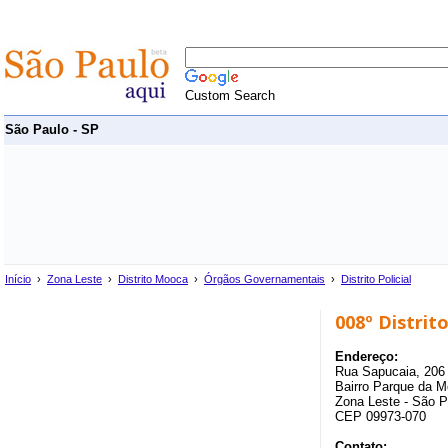
Custom Search
São Paulo - SP
Início
›
Zona Leste
›
Distrito Mooca
›
Órgãos Governamentais
›
Distrito Policial
008º Distrito
Endereço:
Rua Sapucaia, 206
Bairro Parque da M
Zona Leste - São P
CEP 09973-070
Contato: