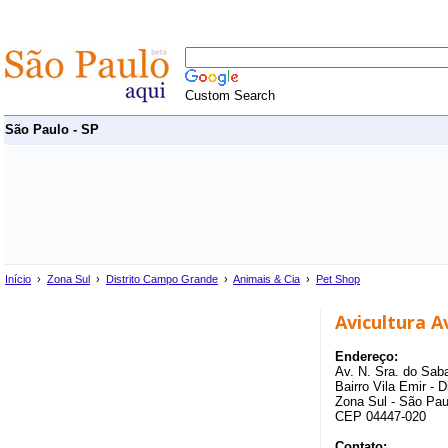
Custom Search
São Paulo - SP
Início
›
Zona Sul
›
Distrito Campo Grande
›
Animais & Cia
›
Pet Shop
Avicultura A
Endereço:
Av. N. Sra. do Sab
Bairro Vila Emir - 
Zona Sul - São Pau
CEP 04447-020
Contato: