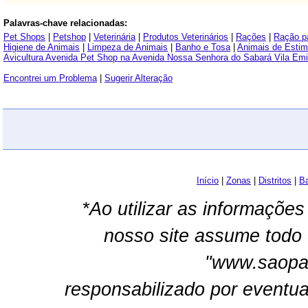
Palavras-chave relacionadas:
Pet Shops
|
Petshop
|
Veterinária
|
Produtos Veterinários
|
Rações
|
Ração p
Higiene de Animais
|
Limpeza de Animais
|
Banho e Tosa
|
Animais de Esti
Avicultura Avenida Pet Shop na Avenida Nossa Senhora do Sabará Vila Emi
Encontrei um Problema
|
Sugerir Alteração
Início
|
Zonas
|
Distritos
|
Ba
*Ao utilizar as informações
nosso site assume todo 
"www.saopau
responsabilizado por eventua