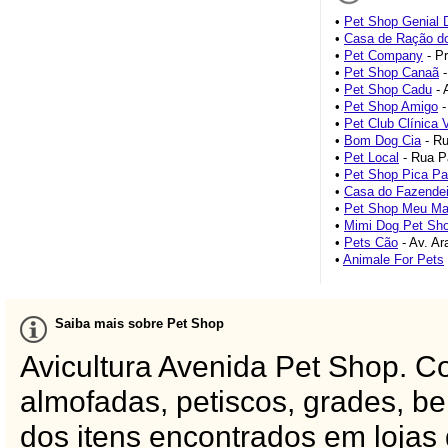
•
Pet Shop Genial 
•
Casa de Ração d
•
Pet Company
- Pr
•
Pet Shop Canaã
-
•
Pet Shop Cadu
- 
•
Pet Shop Amigo
-
•
Pet Club Clínica V
•
Bom Dog Cia
- Ru
•
Pet Local
- Rua P
•
Pet Shop Pica P
•
Casa do Fazendei
•
Pet Shop Meu Ma
•
Mimi Dog Pet Sh
•
Pets Cão
- Av. Ar
•
Animale For Pets
Saiba mais sobre Pet Shop
Avicultura Avenida Pet Shop. Co
almofadas, petiscos, grades, 
dos itens encontrados em lojas