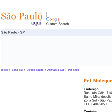
Custom Search
São Paulo - SP
Início
›
Zona Sul
›
Distrito Saúde
›
Animais & Cia
›
Pet Shop
Pet Molequ
Endereço:
Rua Luís Góis, 714
Bairro Mirandópolis
Zona Sul - São Pau
CEP 04043-050
Contato: