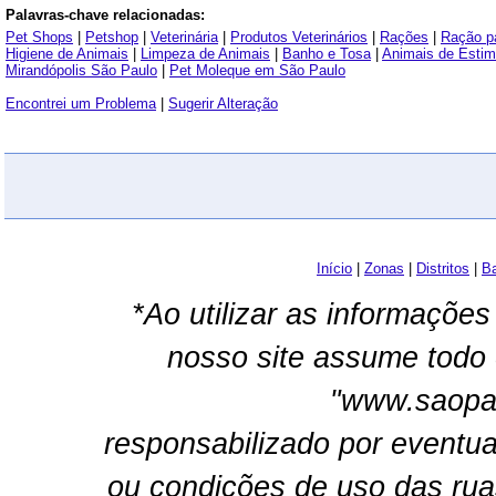
Palavras-chave relacionadas:
Pet Shops
|
Petshop
|
Veterinária
|
Produtos Veterinários
|
Rações
|
Ração p
Higiene de Animais
|
Limpeza de Animais
|
Banho e Tosa
|
Animais de Esti
Mirandópolis São Paulo
|
Pet Moleque em São Paulo
Encontrei um Problema
|
Sugerir Alteração
Início
|
Zonas
|
Distritos
|
Ba
*Ao utilizar as informações
nosso site assume todo 
"www.saopau
responsabilizado por eventua
ou condições de uso das rua