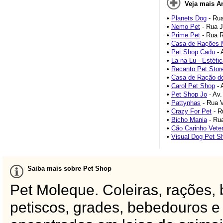
Veja mais A
•
Planets Dog
- Rua
•
Nemo Pet
- Rua J
•
Prime Pet
- Rua R
•
Casa de Rações
•
Pet Shop Cadu
- 
•
La na Lu - Estéti
•
Recanto Pet Stor
•
Casa de Ração d
•
Carol Pet Shop
- 
•
Pet Shop Jo
- Av
•
Pattynhas
- Rua V
•
Crazy For Pet
- R
•
Bicho Mania
- Rua
•
Cão Carinho Veter
•
Visual Dog Pet S
Saiba mais sobre Pet Shop
Pet Moleque. Coleiras, rações,
petiscos, grades, bebedouros e