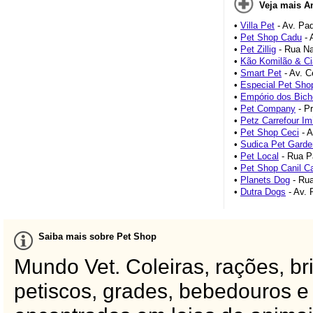
Veja mais A
•
Villa Pet
- Av. Pad
•
Pet Shop Cadu
- 
•
Pet Zillig
- Rua Na
•
Kão Komilão & Ci
•
Smart Pet
- Av. C
•
Especial Pet Sho
•
Empório dos Bich
•
Pet Company
- Pr
•
Petz Carrefour Im
•
Pet Shop Ceci
- A
•
Sudica Pet Garde
•
Pet Local
- Rua P
•
Pet Shop Canil C
•
Planets Dog
- Rua
•
Dutra Dogs
- Av. 
Saiba mais sobre Pet Shop
Mundo Vet. Coleiras, rações, b
petiscos, grades, bebedouros e