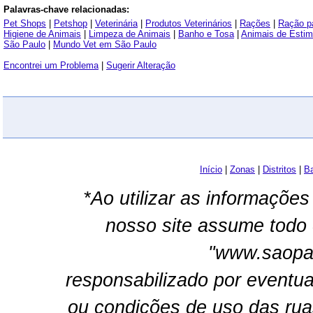
Palavras-chave relacionadas:
Pet Shops
|
Petshop
|
Veterinária
|
Produtos Veterinários
|
Rações
|
Ração p
Higiene de Animais
|
Limpeza de Animais
|
Banho e Tosa
|
Animais de Esti
São Paulo
|
Mundo Vet em São Paulo
Encontrei um Problema
|
Sugerir Alteração
Início
|
Zonas
|
Distritos
|
Ba
*Ao utilizar as informações
nosso site assume todo 
"www.saopau
responsabilizado por eventua
ou condições de uso das rua