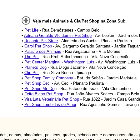
Veja mais Animais & Cia/Pet Shop na Zona Sul:
•
Pet Life
- Rua Demóstenes - Campo Belo
•
Adriana Geraldo VIcidomini Pet Shop
- Av. Leblon - Jardim dos
•
Recanto Pet Store
- Alameda dos Auetis - Planalto Paulista
•
Carol Pet Shop
- Av. Sargento Geraldo Santana - Jardim Taquar
•
Palácio dos Animais
- Rua Angaturama - Vila Moraes
•
The Pet
- Rua Prof. Atílio Innocenti - Vila Nova Conceição
•
Pet Center Marginal - Washington Luís
- Av. Washington Luís - 
•
Planets Dog
- Rua Diogo Jácome - Vila Nova Conceição
•
Clin Pet
- Rua Silva Bueno - Ipiranga
•
Pet Shop Family Company
- Est. do Sabão - Jardim Maristela
•
Pet Shop Ceci
- Av. Ceci - Planalto Paulista
•
Pet Shop Mr. Dog
- Rua Estado de Israel - Vila Clementino
•
Feito Bicho Pet Shop
- Rua João Álvares Soares - Campo Belo
•
Vira Lata Veterinária Pet Shop
- Rua 1822 - Jardim Casa Grand
•
Pet Shop Lambidas de Amor
- Rua Agostinho Gomes - Ipiranga
uedos, camas, almofadas, petiscos, grades, bebedouros e comedouros são alg
rtigos para seu companheiro cão, gato, peixe, pássaro... enfim seu pet, se