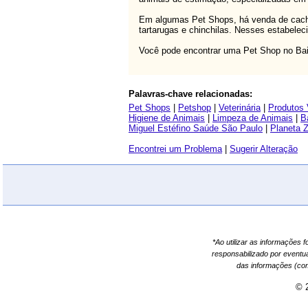
Em algumas Pet Shops, há venda de cachor
tartarugas e chinchilas. Nesses estabele
Você pode encontrar uma Pet Shop no Bair
Palavras-chave relacionadas:
Pet Shops
|
Petshop
|
Veterinária
|
Produtos 
Higiene de Animais
|
Limpeza de Animais
|
B
Miguel Estéfino Saúde São Paulo
|
Planeta 
Encontrei um Problema
|
Sugerir Alteração
*Ao utilizar as informações 
responsabilizado por eventu
das informações (co
© 