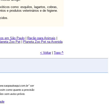
ticos como: esquilos, lagartos, cobras,
os e produtos veterinários e de higiene.
cidos.
tos em São Paulo
|
Ração para Animais
|
laneta Zoo Pet
|
Planeta Zoo Pet na Avenida
< Voltar
|
Topo
^
"www.saopauloaqui.com.br" ser
assim como quanto a precisão
es sem aviso prévio.
dade