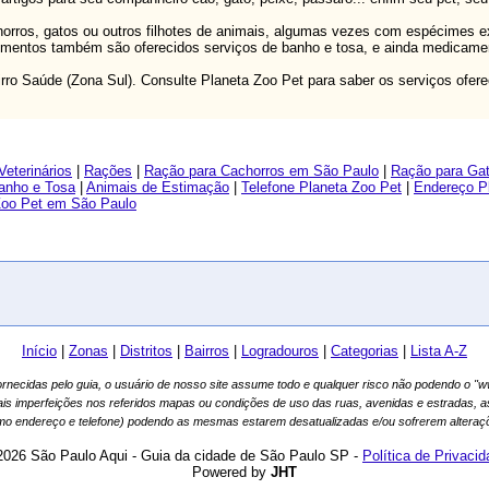
ros, gatos ou outros filhotes de animais, algumas vezes com espécimes exó
cimentos também são oferecidos serviços de banho e tosa, e ainda medicament
ro Saúde (Zona Sul). Consulte Planeta Zoo Pet para saber os serviços ofere
Veterinários
|
Rações
|
Ração para Cachorros em São Paulo
|
Ração para Ga
anho e Tosa
|
Animais de Estimação
|
Telefone Planeta Zoo Pet
|
Endereço P
Zoo Pet em São Paulo
Início
|
Zonas
|
Distritos
|
Bairros
|
Logradouros
|
Categorias
|
Lista A-Z
fornecidas pelo guia, o usuário de nosso site assume todo e qualquer risco não podendo o 
ais imperfeições nos referidos mapas ou condições de uso das ruas, avenidas e estradas, 
mo endereço e telefone) podendo as mesmas estarem desatualizadas e/ou sofrerem alteraçõ
2026 São Paulo Aqui - Guia da cidade de São Paulo SP -
Política de Privaci
Powered by
JHT