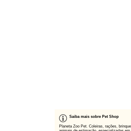
Saiba mais sobre Pet Shop
Planeta Zoo Pet. Coleiras, rações, brinq
animais de estimação, especializadas em a