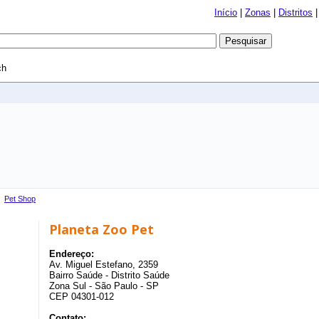
Início
|
Zonas
|
Distritos
ch
›
Pet Shop
Planeta Zoo Pet
Endereço:
Av. Miguel Estefano, 2359
Bairro Saúde - Distrito Saúde
Zona Sul - São Paulo - SP
CEP 04301-012
Contato: