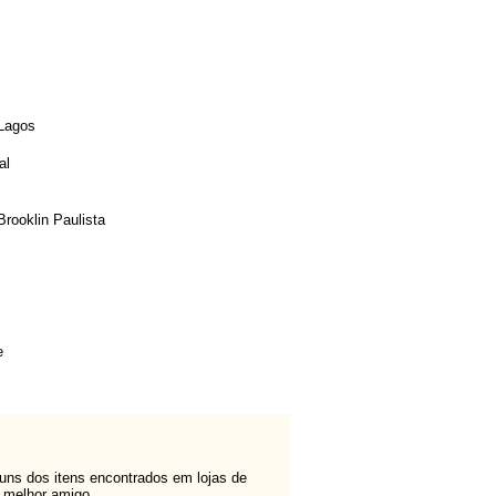
 Lagos
al
Brooklin Paulista
e
uns dos itens encontrados em lojas de
u melhor amigo.