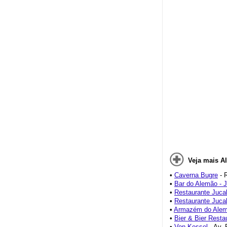
Veja mais A
•
Caverna Bugre
- 
•
Bar do Alemão - J
•
Restaurante Jucal
•
Restaurante Jucal
•
Armazém do Ale
•
Bier & Bier Resta
•
Von Kessel
- Av. 