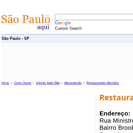
Custom Search
São Paulo - SP
Início
›
Zona Oeste
›
Distrito Itaim Bibi
›
Alimentação
›
Restaurantes Alemães
Restaura
Endereço:
Rua Ministr
Bairro Brook