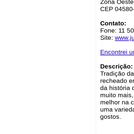
Zona Oeste 
CEP 04580
Contato:
Fone: 11 5
Site:
www.j
Encontrei 
Descrição:
Tradição d
recheado e
da história
muito mais,
melhor na c
uma varieda
gostos.