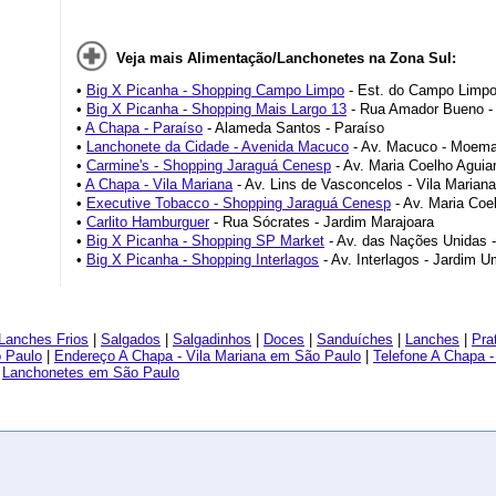
Veja mais Alimentação/Lanchonetes na Zona Sul:
•
Big X Picanha - Shopping Campo Limpo
- Est. do Campo Limpo 
•
Big X Picanha - Shopping Mais Largo 13
- Rua Amador Bueno -
•
A Chapa - Paraíso
- Alameda Santos - Paraíso
•
Lanchonete da Cidade - Avenida Macuco
- Av. Macuco - Moem
•
Carmine's - Shopping Jaraguá Cenesp
- Av. Maria Coelho Aguia
•
A Chapa - Vila Mariana
- Av. Lins de Vasconcelos - Vila Mariana
•
Executive Tobacco - Shopping Jaraguá Cenesp
- Av. Maria Coe
•
Carlito Hamburguer
- Rua Sócrates - Jardim Marajoara
•
Big X Picanha - Shopping SP Market
- Av. das Nações Unidas
•
Big X Picanha - Shopping Interlagos
- Av. Interlagos - Jardim 
Lanches Frios
|
Salgados
|
Salgadinhos
|
Doces
|
Sanduíches
|
Lanches
|
Pra
 Paulo
|
Endereço A Chapa - Vila Mariana em São Paulo
|
Telefone A Chapa -
|
Lanchonetes em São Paulo