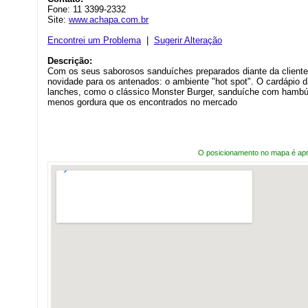
Fone: 11 3399-2332
Site:
www.achapa.com.br
Encontrei um Problema
|
Sugerir Alteração
Descrição:
Com os seus saborosos sanduíches preparados diante da client
novidade para os antenados: o ambiente "hot spot". O cardápio 
lanches, como o clássico Monster Burger, sanduíche com hambú
menos gordura que os encontrados no mercado
O posicionamento no mapa é ap