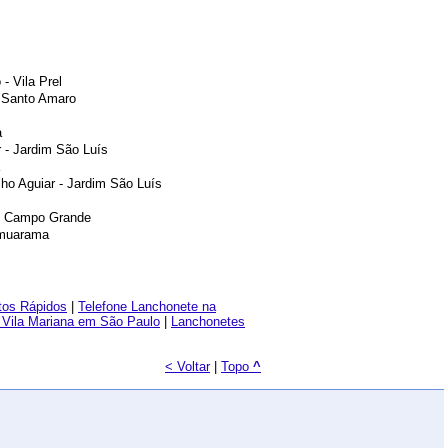
- Vila Prel
 Santo Amaro
a
r - Jardim São Luís
lho Aguiar - Jardim São Luís
 - Campo Grande
Umuarama
tos Rápidos
|
Telefone Lanchonete na
 Vila Mariana em São Paulo
|
Lanchonetes
< Voltar
|
Topo
^