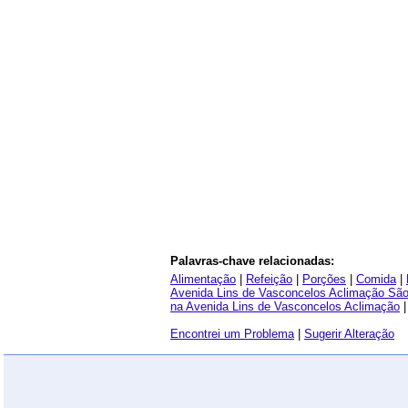
Palavras-chave relacionadas:
Alimentação
|
Refeição
|
Porções
|
Comida
|
Avenida Lins de Vasconcelos Aclimação São
na Avenida Lins de Vasconcelos Aclimação
Encontrei um Problema
|
Sugerir Alteração