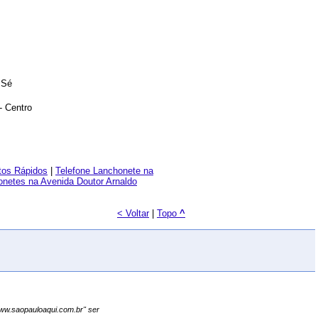
 Sé
- Centro
tos Rápidos
|
Telefone Lanchonete na
netes na Avenida Doutor Arnaldo
< Voltar
|
Topo
^
"www.saopauloaqui.com.br" ser