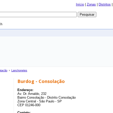
Início
|
Zonas
|
Distritos
ch
ntação
›
Lanchonetes
Burdog - Consolação
Endereço:
Av. Dr. Arnaldo, 232
Bairro Consolação - Distrito Consolação
Zona Central - São Paulo - SP
CEP 01246-000
Contato: