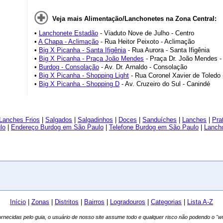
Veja mais Alimentação/Lanchonetes na Zona Central:
•
Lanchonete Estadão
- Viaduto Nove de Julho - Centro
•
A Chapa - Aclimação
- Rua Heitor Peixoto - Aclimação
•
Big X Picanha - Santa Ifigênia
- Rua Aurora - Santa Ifigênia
•
Big X Picanha - Praça João Mendes
- Praça Dr. João Mendes -
•
Burdog - Consolação
- Av. Dr. Arnaldo - Consolação
•
Big X Picanha - Shopping Light
- Rua Coronel Xavier de Toledo 
•
Big X Picanha - Shopping D
- Av. Cruzeiro do Sul - Canindé
Lanches Frios
|
Salgados
|
Salgadinhos
|
Doces
|
Sanduíches
|
Lanches
|
Pra
lo
|
Endereço Burdog em São Paulo
|
Telefone Burdog em São Paulo
|
Lancho
Início
|
Zonas
|
Distritos
|
Bairros
|
Logradouros
|
Categorias
|
Lista A-Z
fornecidas pelo guia, o usuário de nosso site assume todo e qualquer risco não podendo o 