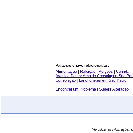
Palavras-chave relacionadas:
Alimentação
|
Refeição
|
Porções
|
Comida
|
Avenida Doutor Arnaldo Consolação São Pau
Consolação
|
Lanchonetes em São Paulo
Encontrei um Problema
|
Sugerir Alteração
*Ao utilizar as informações 