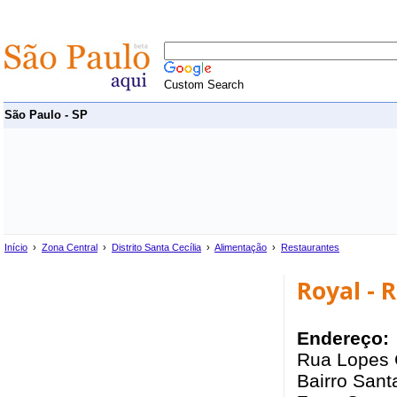
Custom Search
São Paulo - SP
Início
›
Zona Central
›
Distrito Santa Cecília
›
Alimentação
›
Restaurantes
Royal - 
Endereço:
Rua Lopes 
Bairro Santa