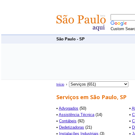
Custom Sear
São Paulo - SP
Início
›
Serviços em São Paulo, SP
•
Advogados
(50)
•
A
•
Assistência Técnica
(14)
•
C
•
Contábeis
(92)
•
C
•
Dedetizadoras
(21)
•
D
•
Instalações Industriais
(3)
•
J