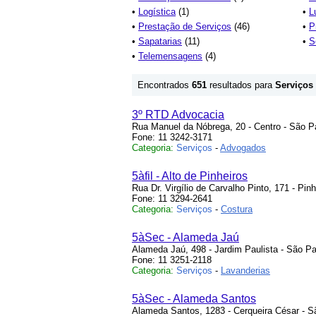
•
Logística
(1)
•
L
•
Prestação de Serviços
(46)
•
P
•
Sapatarias
(11)
•
S
•
Telemensagens
(4)
Encontrados
651
resultados para
Serviços
3º RTD Advocacia
Rua Manuel da Nóbrega, 20 - Centro - São P
Fone: 11 3242-3171
Categoria:
Serviços
-
Advogados
5àfil - Alto de Pinheiros
Rua Dr. Virgílio de Carvalho Pinto, 171 - Pin
Fone: 11 3294-2641
Categoria:
Serviços
-
Costura
5àSec - Alameda Jaú
Alameda Jaú, 498 - Jardim Paulista - São Pa
Fone: 11 3251-2118
Categoria:
Serviços
-
Lavanderias
5àSec - Alameda Santos
Alameda Santos, 1283 - Cerqueira César - S