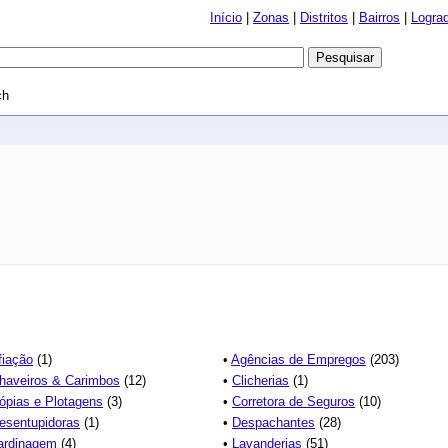
Início
|
Zonas
|
Distritos
|
Bairros
|
Logra
ch
fiação
(1)
•
Agências de Empregos
(203)
haveiros & Carimbos
(12)
•
Clicherias
(1)
ópias e Plotagens
(3)
•
Corretora de Seguros
(10)
esentupidoras
(1)
•
Despachantes
(28)
ardinagem
(4)
•
Lavanderias
(51)