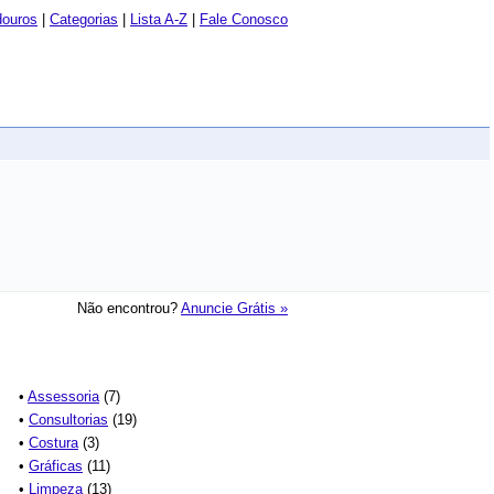
douros
|
Categorias
|
Lista A-Z
|
Fale Conosco
Não encontrou?
Anuncie Grátis »
•
Assessoria
(7)
•
Consultorias
(19)
•
Costura
(3)
•
Gráficas
(11)
•
Limpeza
(13)