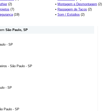
uthier
(2)
•
Montagem e Desmontagem
(2)
rojetos
(7)
•
Raspagem de Tacos
(2)
egurança
(19)
•
Som / Estúdios
(2)
em
São Paulo, SP
aulo - SP
heiros - São Paulo - SP
ulo - SP
ão Paulo - SP