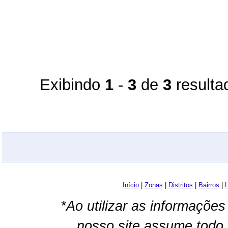
Exibindo
1
-
3
de
3
resulta
Início
|
Zonas
|
Distritos
|
Bairros
|
L
*Ao utilizar as informações
nosso site assume todo 