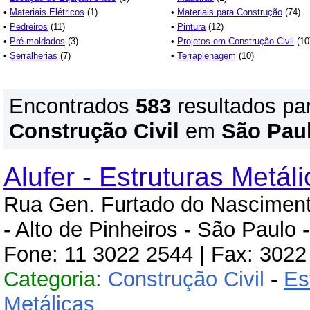
•
Materiais Elétricos
(1)
•
Materiais para Construção
(74)
•
Pedreiros
(11)
•
Pintura
(12)
•
Pré-moldados
(3)
•
Projetos em Construção Civil
(10
•
Serralherias
(7)
•
Terraplenagem
(10)
Encontrados
583
resultados pa
Construção Civil
em
São Pau
Alufer - Estruturas Metál
Rua Gen. Furtado do Nasciment
- Alto de Pinheiros - São Paulo 
Fone: 11 3022 2544 | Fax: 3022
Categoria:
Construção Civil
-
Es
Metálicas