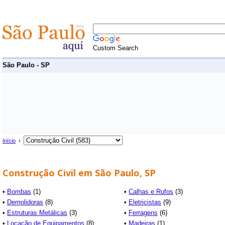
Custom Search
São Paulo - SP
Início
›
Construção Civil em São Paulo, SP
•
Bombas
(1)
•
Calhas e Rufos
(3)
•
Demolidoras
(8)
•
Eletricistas
(9)
•
Estruturas Metálicas
(3)
•
Ferragens
(6)
•
Locação de Equipamentos
(8)
•
Madeiras
(1)