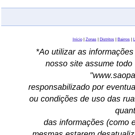
Início
|
Zonas
|
Distritos
|
Bairros
|
L
*Ao utilizar as informações
nosso site assume todo 
"www.saopau
responsabilizado por eventua
ou condições de uso das rua
quant
das informações (como e
mesmas estarem desatualiz