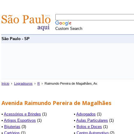
Custom Search
São Paulo - SP
Início
›
Logradouros
›
R
› Raimundo Pereira de Magalhães, Av.
Avenida Raimundo Pereira de Magalhães
•
Acessórios e Brindes
(1)
•
Advogados
(1)
•
Artigos Esportivos
(1)
•
Aulas Particulares
(1)
•
Bijuterias
(3)
•
Bolos e Doces
(1)
•
Cartórios
(1)
•
Centro Automotivo
(2)