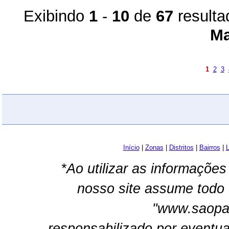
Exibindo
1
-
10
de
67
resulta
Ma
1
2
3
Início
|
Zonas
|
Distritos
|
Bairros
|
L
*Ao utilizar as informações
nosso site assume todo 
"www.saopau
responsabilizado por eventua