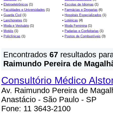
•
Eletroeletrônicos
(1)
•
Escolas de Idiomas
(1)
•
Faculdades e Universidades
(1)
•
Farmácias e Drogarias
(6)
•
Guarda Civil
(1)
•
Hospitais Especializados
(1)
•
Lanchonetes
(1)
•
Lotéricas
(4)
•
Moda e Vestuário
(1)
•
Moda Feminina
(1)
•
Motéis
(1)
•
Padarias e Confeitarias
(1)
•
Policlínicas
(1)
•
Postos de Combustíveis
(3)
Encontrados
67
resultados par
Raimundo Pereira de Magalh
Consultório Médico Alst
Av. Raimundo Pereira de Maga
Anastácio - São Paulo - SP
Fone: 11 3643-2100