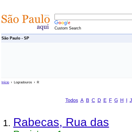
Custom Search
São Paulo - SP
Início
› Logradouros › R
Todos
A
B
C
D
E
F
G
H
I
J
Rabecas, Rua das