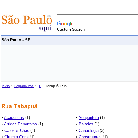
Custom Search
São Paulo - SP
Início
›
Logradouros
›
T
› Tabapuã, Rua
Rua Tabapuã
•
Academias
(1)
•
Acupuntura
(1)
•
Artigos Esportivos
(1)
•
Baladas
(1)
•
Cafés & Chás
(1)
•
Cardiologia
(3)
•
Cirurgia Geral
(1)
•
Construtoras
(1)