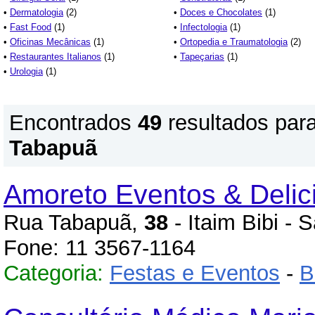
•
Dermatologia
(2)
•
Doces e Chocolates
(1)
•
Fast Food
(1)
•
Infectologia
(1)
•
Oficinas Mecânicas
(1)
•
Ortopedia e Traumatologia
(2)
•
Restaurantes Italianos
(1)
•
Tapeçarias
(1)
•
Urologia
(1)
Encontrados
49
resultados par
Tabapuã
Amoreto Eventos & Delic
Rua Tabapuã,
38
- Itaim Bibi -
Fone: 11 3567-1164
Categoria:
Festas e Eventos
-
B