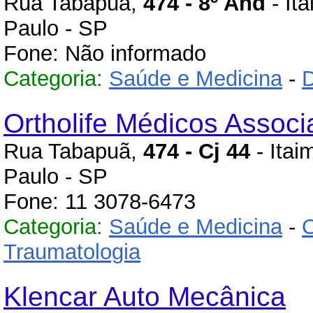
Rua Tabapuã,
474 - 8º And
- Ita
Paulo - SP
Fone: Não informado
Categoria:
Saúde e Medicina
-
D
Ortholife Médicos Assoc
Rua Tabapuã,
474 - Cj 44
- Itai
Paulo - SP
Fone: 11 3078-6473
Categoria:
Saúde e Medicina
-
O
Traumatologia
Klencar Auto Mecânica