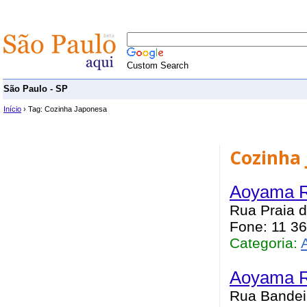
Custom Search
São Paulo - SP
Início
› Tag: Cozinha Japonesa
Cozinha
Aoyama Re
Rua Praia d
Fone: 11 3
Categoria:
Aoyama Re
Rua Bandeir