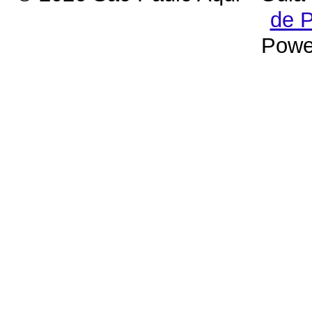
de P
Powe