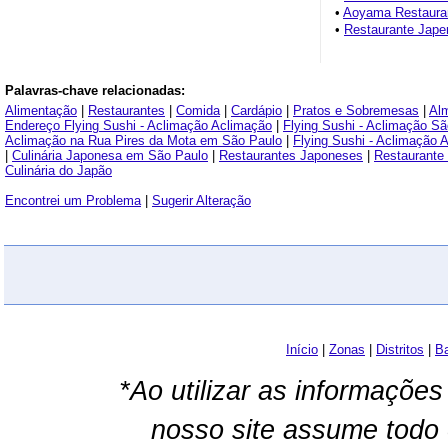
•
Aoyama Restauran
•
Restaurante Japen
Palavras-chave relacionadas:
Alimentação
|
Restaurantes
|
Comida
|
Cardápio
|
Pratos e Sobremesas
|
Al
Endereço Flying Sushi - Aclimação Aclimação
|
Flying Sushi - Aclimação S
Aclimação na Rua Pires da Mota em São Paulo
|
Flying Sushi - Aclimação 
|
Culinária Japonesa em São Paulo
|
Restaurantes Japoneses
|
Restaurante
Culinária do Japão
Encontrei um Problema
|
Sugerir Alteração
Início
|
Zonas
|
Distritos
|
Ba
*Ao utilizar as informações
nosso site assume todo 