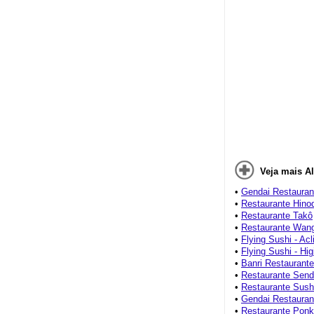
Veja mais A
•
Gendai Restaurant
•
Restaurante Hino
•
Restaurante Takô
•
Restaurante Wang
•
Flying Sushi - Ac
•
Flying Sushi - Hig
•
Banri Restaurante
•
Restaurante Send
•
Restaurante Sush
•
Gendai Restaurant
•
Restaurante Ponk