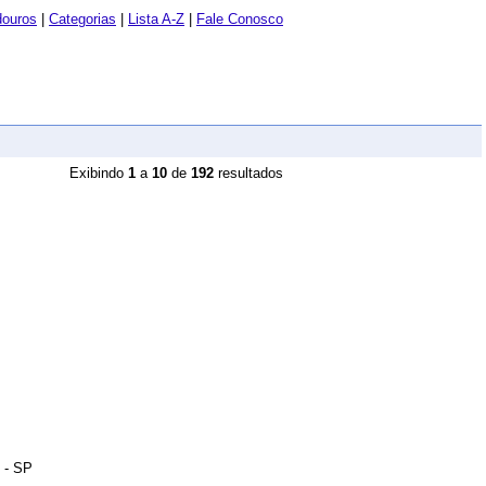
douros
|
Categorias
|
Lista A-Z
|
Fale Conosco
Exibindo
1
a
10
de
192
resultados
 - SP