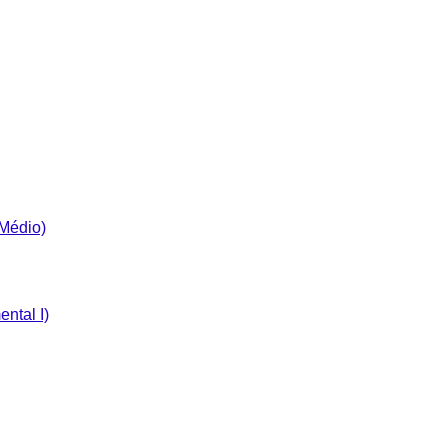
 Médio)
ntal I)