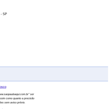
 - SP
osco
"www.saopauloaqui.com.br" ser
assim como quanto a precisão
es sem aviso prévio.