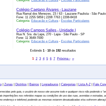
Categoria:
Educação e Cultura
-
Escolas Particulares
Colégio Caetano Álvares - Lauzane
Rua Ramal dos Menezes, 23 / 63 - Lauzane Paulista - São Paulo
Fone: 11 2255 5859 | 2208 7763 | 2208-8418
Categoria:
Educação e Cultura
-
Escolas Particulares
Colégio Campos Salles - Unidade I
Rua N. Sra. da Lapa, 270 - Lapa - São Paulo - SP
Fone: 11 3649-7000
Categoria:
Educação e Cultura
-
Escolas Particulares
Exibindo
1
-
10
de
192
resultados
1
2
3
4
5
6
7
Próxima ›
››
io
|
Zonas
|
Distritos
|
Bairros
|
Logradouros
|
Categorias
|
Lista A-Z
|
Fale Con
fornecidas pelo guia, o usuário de nosso site assume todo e qualquer risco não podendo o 
ais imperfeições nos referidos mapas ou condições de uso das ruas, avenidas e estradas, 
mo endereço e telefone) podendo as mesmas estarem desatualizadas e/ou sofrerem alteraçõ