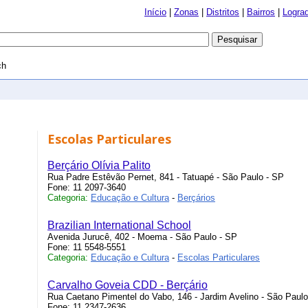
Início
|
Zonas
|
Distritos
|
Bairros
|
Logra
ch
Escolas Particulares
Berçário Olívia Palito
Rua Padre Estêvão Pernet, 841 - Tatuapé - São Paulo - SP
Fone: 11 2097-3640
Categoria:
Educação e Cultura
-
Berçários
Brazilian International School
Avenida Jurucê, 402 - Moema - São Paulo - SP
Fone: 11 5548-5551
Categoria:
Educação e Cultura
-
Escolas Particulares
Carvalho Goveia CDD - Berçário
Rua Caetano Pimentel do Vabo, 146 - Jardim Avelino - São Paulo
Fone: 11 2347-2636