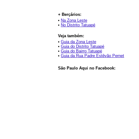
+ Berçários:
•
Na Zona Leste
•
No Distrito Tatuapé
Veja também:
•
Guia da Zona Leste
•
Guia do Distrito Tatuapé
•
Guia do Bairro Tatuapé
•
Guia da Rua Padre Estêvão Pernet
São Paulo Aqui no Facebook: