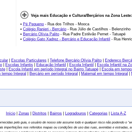
Veja mais Educação e Cultura/Berçários na Zona Leste:
•
Pé Pequeno
- Rua dos Trilhos - Mooca
•
Colégio Ranieri - Berçário
- Rua Júlio de Castilhos - Belenzinho
•
Berçário Olívia Palito
- Rua Padre Estêvão Pernet - Tatuapé
•
Colégio Gato Xadrez - Berçário e Educação Infantil
- Rua Henriq
cular
|
Escolas Particulares
|
Telefone Berçário Olívia Palito
|
Endereço Berçár
to
|
Escolas Infantis
|
Educação Infantil
|
Escola Infantil
|
Escola Infantil na Z
este
|
Escola Infantil em período Integral no Bairro Tatuapé
|
Escola em tempo 
 tempo Integral
|
Berçário em período Integral
|
Maternal em tempo Integral
|
Início
|
Zonas
|
Distritos
|
Bairros
|
Logradouros
|
Categorias
|
Lista A-Z
fornecidas pelo guia, o usuário de nosso site assume todo e qualquer risco não podendo o 
ais imperfeições nos referidos mapas ou condições de uso das ruas, avenidas e estradas, 