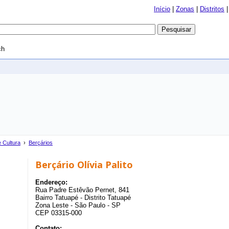
Início
|
Zonas
|
Distritos
ch
 Cultura
›
Berçários
Berçário Olívia Palito
Endereço:
Rua Padre Estêvão Pernet, 841
Bairro Tatuapé - Distrito Tatuapé
Zona Leste - São Paulo - SP
CEP 03315-000
Contato: