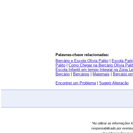
Palavras-chave relacionadas:
Berçário e Escola Olívia Palito
|
Escola Parti
Palito
|
Como Chegar na Berçário Olívia Pali
Escola Infantil em tempo Integral na Zona L
Berçário
|
Berçários
|
Maternais
|
Berçário em
Encontrei um Problema
|
Sugerir Alteração
*Ao utilizar as informações 
responsabilizado por eventu