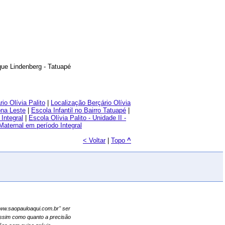
ue Lindenberg - Tatuapé
io Olívia Palito
|
Localização Berçário Olívia
ona Leste
|
Escola Infantil no Bairro Tatuapé
|
Integral
|
Escola Olívia Palito - Unidade II -
Maternal em período Integral
< Voltar
|
Topo
^
"www.saopauloaqui.com.br" ser
assim como quanto a precisão