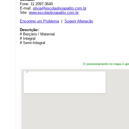
Fone: 11 2097-3640
E-mail:
olivia@escolaoliviapalito.com.br
Site:
www.escolaoliviapalito.com.br
Encontrei um Problema
|
Sugerir Alteração
Descrição:
# Berçário / Maternal
# Integral
# Semi-Integral
O posicionamento no mapa é ap