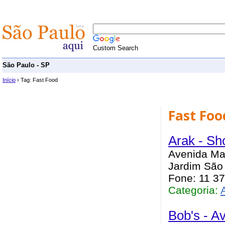
Custom Search
São Paulo - SP
Início
› Tag: Fast Food
Fast Foo
Arak - S
Avenida Mar
Jardim São 
Fone: 11 3
Categoria:
Bob's - A