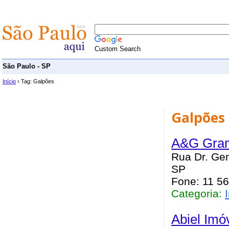
Custom Search
São Paulo - SP
Início
› Tag: Galpões
Galpões
A&G Gram
Rua Dr. Gen
SP
Fone: 11 5
Categoria:
Abiel Imó