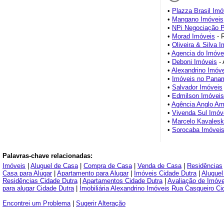
•
Plazza Brasil Imó
•
Mangano Imóveis
•
NPi Negociação P
•
Morad Imóveis
- 
•
Oliveira & Silva 
•
Agencia do Imóve
•
Deboni Imóveis
- 
•
Alexandrino Imóv
•
Imóveis no Pana
•
Salvador Imóveis
•
Edmilson Imóveis
•
Agência Anglo Ame
•
Vivenda Sul Imóv
•
Marcelo Kavalesk
•
Sorocaba Imóvei
Palavras-chave relacionadas:
Imóveis
|
Aluguel de Casa
|
Compra de Casa
|
Venda de Casa
|
Residências
Casa para Alugar
|
Apartamento para Alugar
|
Imóveis Cidade Dutra
|
Aluguel
Residências Cidade Dutra
|
Apartamentos Cidade Dutra
|
Avaliação de Imóve
para alugar Cidade Dutra
|
Imobiliária Alexandrino Imóveis Rua Casqueiro Ci
Encontrei um Problema
|
Sugerir Alteração