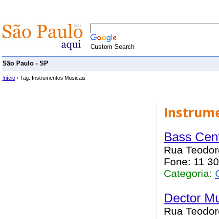
Custom Search
São Paulo - SP
Início
› Tag: Instrumentos Musicais
Instrum
Bass Cent
Rua Teodoro
Fone: 11 3
Categoria:
Dector Mu
Rua Teodoro