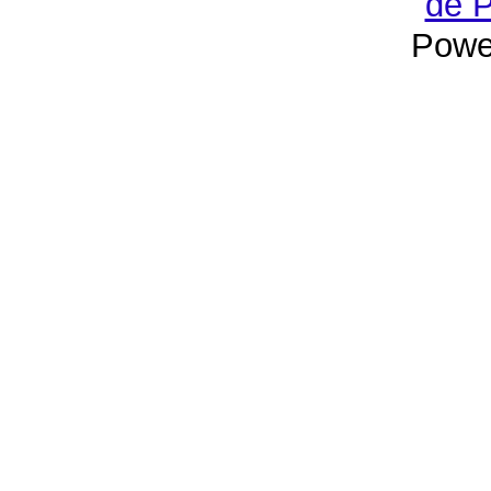
de P
Powe