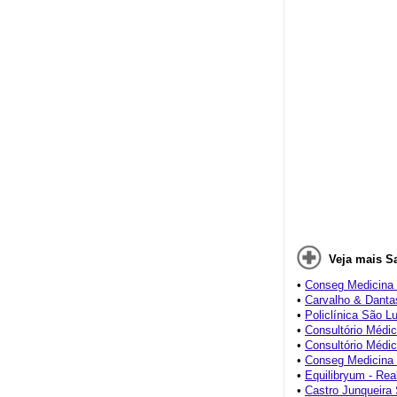
Veja mais S
•
Conseg Medicina 
•
Carvalho & Danta
•
Policlínica São L
•
Consultório Médi
•
Consultório Médi
•
Conseg Medicina 
•
Equilibryum - Rea
•
Castro Junqueira