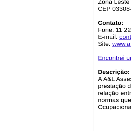
Zona Leste 
CEP 03308
Contato:
Fone: 11 2
E-mail:
con
Site:
www.a
Encontrei 
Descrição:
A A&L Asse
prestação d
relação ent
normas que
Ocupaciona