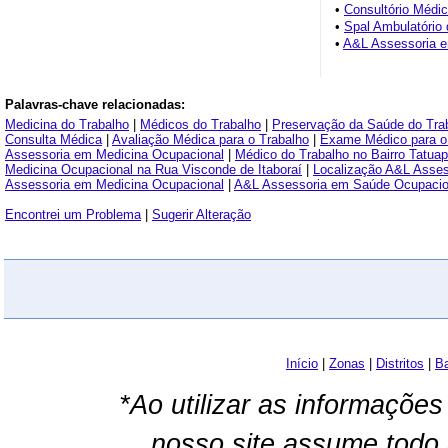
•
Consultório Médi
•
Spal Ambulatório 
•
A&L Assessoria e
Palavras-chave relacionadas:
Medicina do Trabalho
|
Médicos do Trabalho
|
Preservação da Saúde do Tra
Consulta Médica
|
Avaliação Médica para o Trabalho
|
Exame Médico para o
Assessoria em Medicina Ocupacional
|
Médico do Trabalho no Bairro Tatua
Medicina Ocupacional na Rua Visconde de Itaboraí
|
Localização A&L Asses
Assessoria em Medicina Ocupacional
|
A&L Assessoria em Saúde Ocupacio
Encontrei um Problema
|
Sugerir Alteração
Início
|
Zonas
|
Distritos
|
Ba
*Ao utilizar as informações
nosso site assume todo 