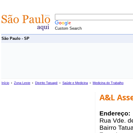
Custom Search
São Paulo - SP
Início
›
Zona Leste
›
Distrito Tatuapé
›
Saúde e Medicina
›
Medicina do Trabalho
A&L Ass
Endereço:
Rua Vde. de
Bairro Tatua