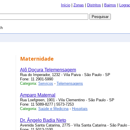
Início
|
Zonas
|
Distritos
|
Bairros
|
Logra
ch
Maternidade
Alô Doçura Telemensagem
Rua do Imperador, 1232 - Vila Paiva - São Paulo - SP
Fone: 11 2901-5990
Categoria:
Serviços
-
Telemensagens
Amparo Maternal
Rua Loefgreen, 1901 - Vila Clementino - São Paulo - SP
Fone: 11 5089-8277 | 5573-7253
Categoria:
Saúde e Medicina
-
Hospitais
Dr. Ângelo Badia Neto
Avenida Santa Catarina, 2775 - Vila Santa Catarina - São Paulo 
Fone: 11 5013-1100