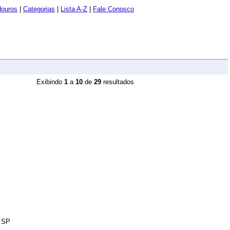
douros
|
Categorias
|
Lista A-Z
|
Fale Conosco
Exibindo
1
a
10
de
29
resultados
- SP