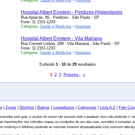
Categoria:
Saúde e Medicina
-
Hospitais
Hospital Albert Einstein - Perdizes-Higienópolis
Rua Apiacás, 85 - Perdizes - São Paulo - SP
Fone: 11 2151-1233
Categoria:
Saúde e Medicina
-
Hospitais
Hospital Albert Einstein - Vila Mariana
Rua Coronel Lisboa, 209 - Vila Mariana - São Paulo - SP
Fone: 11 2151-1233
Categoria:
Saúde e Medicina
-
Hospitais
Exibindo
1
-
10
de
29
resultados
1
2
3
Próxima ›
››
io
|
Zonas
|
Distritos
|
Bairros
|
Logradouros
|
Categorias
|
Lista A-Z
|
Fale Con
fornecidas pelo guia, o usuário de nosso site assume todo e qualquer risco não podendo o 
ais imperfeições nos referidos mapas ou condições de uso das ruas, avenidas e estradas, 
mo endereço e telefone) podendo as mesmas estarem desatualizadas e/ou sofrerem alteraçõ