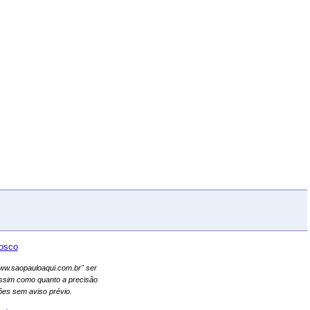
osco
"www.saopauloaqui.com.br" ser
assim como quanto a precisão
es sem aviso prévio.