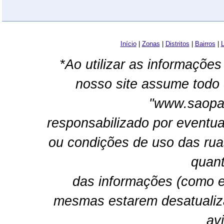
Início
|
Zonas
|
Distritos
|
Bairros
|
L
*Ao utilizar as informações
nosso site assume todo 
"www.saopau
responsabilizado por eventua
ou condições de uso das rua
quant
das informações (como e
mesmas estarem desatualiz
av