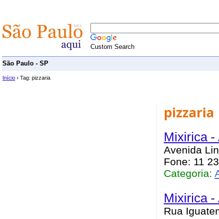
Custom Search
São Paulo - SP
Início
› Tag: pizzaria
pizzaria
Mixirica 
Avenida Lin
Fone: 11 2
Categoria:
Mixirica -
Rua Iguatem