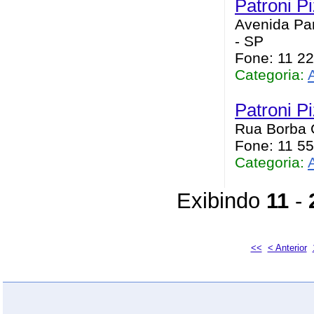
Patroni P
Avenida Par
- SP
Fone: 11 2
Categoria:
Patroni P
Rua Borba G
Fone: 11 5
Categoria:
Exibindo
11
-
<<
< Anterior