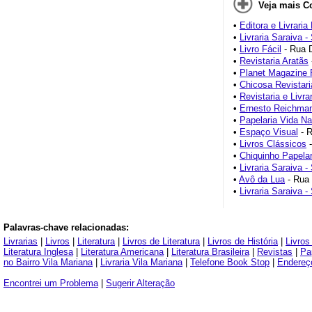
Veja mais C
•
Editora e Livraria
•
Livraria Saraiva 
•
Livro Fácil
- Rua D
•
Revistaria Aratãs
•
Planet Magazine R
•
Chicosa Revistari
•
Revistaria e Livra
•
Ernesto Reichmann
•
Papelaria Vida Na
•
Espaço Visual
- R
•
Livros Clássicos
-
•
Chiquinho Papelari
•
Livraria Saraiva 
•
Avô da Lua
- Rua 
•
Livraria Saraiva -
Palavras-chave relacionadas:
Livrarias
|
Livros
|
Literatura
|
Livros de Literatura
|
Livros de História
|
Livros
Literatura Inglesa
|
Literatura Americana
|
Literatura Brasileira
|
Revistas
|
Pa
no Bairro Vila Mariana
|
Livraria Vila Mariana
|
Telefone Book Stop
|
Endereç
Encontrei um Problema
|
Sugerir Alteração