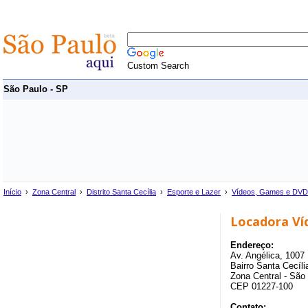
Custom Search
São Paulo - SP
Início
›
Zona Central
›
Distrito Santa Cecília
›
Esporte e Lazer
›
Vídeos, Games e DVD
Locadora Ví
Endereço:
Av. Angélica, 1007
Bairro Santa Cecília
Zona Central - São
CEP 01227-100
Contato: