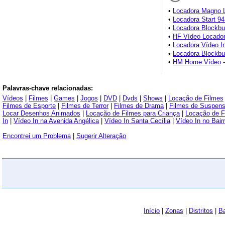
•
Locadora Magno 
•
Locadora Start 9
•
Locadora Blockbu
•
HF Vídeo Locado
•
Locadora Vídeo I
•
Locadora Blockbu
•
HM Home Vídeo
-
Palavras-chave relacionadas:
Vídeos
|
Filmes
|
Games
|
Jogos
|
DVD
|
Dvds
|
Shows
|
Locação de Filmes
Filmes de Esporte
|
Filmes de Terror
|
Filmes de Drama
|
Filmes de Suspen
Locar Desenhos Animados
|
Locação de Filmes para Criança
|
Locação de 
In
|
Vídeo In na Avenida Angélica
|
Vídeo In Santa Cecília
|
Vídeo In no Bair
Encontrei um Problema
|
Sugerir Alteração
Início
|
Zonas
|
Distritos
|
Ba