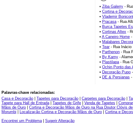
•
Ziba Galerry
- Rua
•
Cortina e Decora
•
Vlademir Bonicon
•
Pracasa
- Rua Alb
•
Burca Tapetes Es
•
Cortinas Altex
- R
•
A Caneiro Home
-
•
Malabares Decor
•
Tear
- Rua Inácio 
•
Parthenon
- Rua P
•
By Kamy
- Alamed
•
Plastilapa
- Rua G
•
Ochin Ponto das 
•
Decoração Pupo
-
•
DE & Persianas
-
Palavras-chave relacionadas:
Casa e Decoração
|
Tapetes para Decoração
|
Carpetes para Decoração
|
Ta
Tapete para Hall de Entrada
|
Tapetes de Grife
|
Venda de Tapetes
|
Comprar
Mãos de Ouro
|
Cortina e Decoração Mãos de Ouro na Rua Doutor Clóvis de 
Morumbi
|
Localização Cortina e Decoração Mãos de Ouro
|
Cortina e Deco
Encontrei um Problema
|
Sugerir Alteração