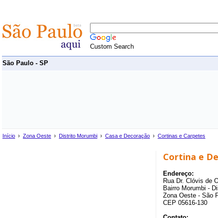
Custom Search
São Paulo - SP
Início
›
Zona Oeste
›
Distrito Morumbi
›
Casa e Decoração
›
Cortinas e Carpetes
Cortina e D
Endereço:
Rua Dr. Clóvis de O
Bairro Morumbi - Di
Zona Oeste - São 
CEP 05616-130
Contato: