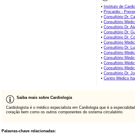
•
Instituto de Cardi
•
Procardio - Preve
•
Consultório Dr. Ca
•
Consultório Médi
•
Consultório Dr. A
•
Consultório Dr. G
•
Consultório Dr. C
•
Consultório Médi
•
Consultório Dr. L
•
Consultório Médi
•
Consultório Médi
•
Consultório Médi
•
Consultório Médic
•
Consultório Dr. J
•
Centro Médico Ita
Saiba mais sobre Cardiologia
Cardiologista é o médico especialista em Cardiologia que é a especiali
coração bem como os outros componentes do sistema circulatório.
Palavras-chave relacionadas: