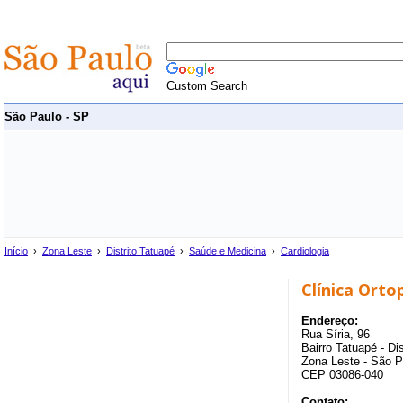
Custom Search
São Paulo - SP
Início
›
Zona Leste
›
Distrito Tatuapé
›
Saúde e Medicina
›
Cardiologia
Clínica Orto
Endereço:
Rua Síria, 96
Bairro Tatuapé - Di
Zona Leste - São P
CEP 03086-040
Contato: