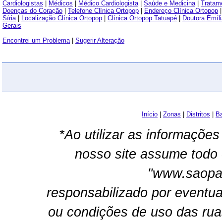
Cardiologistas
|
Médicos
|
Médico Cardiologista
|
Saúde e Medicina
|
Tratam
Doenças do Coração
|
Telefone Clínica Ortopop
|
Endereço Clínica Ortopop
Síria
|
Localização Clínica Ortopop
|
Clínica Ortopop Tatuapé
|
Doutora Emíl
Gerais
Encontrei um Problema
|
Sugerir Alteração
Início
|
Zonas
|
Distritos
|
Ba
*Ao utilizar as informações
nosso site assume todo 
"www.saopau
responsabilizado por eventua
ou condições de uso das rua