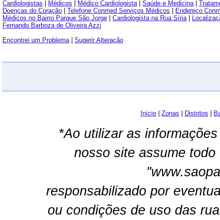
Cardiologistas
|
Médicos
|
Médico Cardiologista
|
Saúde e Medicina
|
Tratam
Doenças do Coração
|
Telefone Conmed Serviços Médicos
|
Endereço Conm
Médicos no Bairro Parque São Jorge
|
Cardiologista na Rua Síria
|
Localiza
Fernando Barboza de Oliveira Azzi
Encontrei um Problema
|
Sugerir Alteração
Início
|
Zonas
|
Distritos
|
Ba
*Ao utilizar as informações
nosso site assume todo 
"www.saopau
responsabilizado por eventua
ou condições de uso das rua