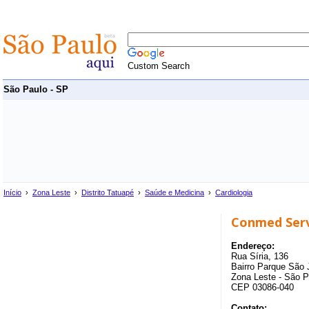
Custom Search
São Paulo - SP
Início
›
Zona Leste
›
Distrito Tatuapé
›
Saúde e Medicina
›
Cardiologia
Conmed Serv
Endereço:
Rua Síria, 136
Bairro Parque São J
Zona Leste - São P
CEP 03086-040
Contato: