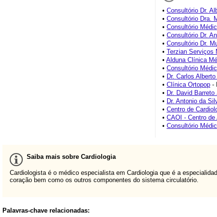
•
Consultório Dr. Al
•
Consultório Dra. M
•
Consultório Médi
•
Consultório Dr. A
•
Consultório Dr. Mu
•
Terzian Serviços
•
Alduna Clínica M
•
Consultório Médic
•
Dr. Carlos Alberto
•
Clínica Ortopop
- 
•
Dr. David Barreto 
•
Dr. Antonio da Sil
•
Centro de Cardiol
•
CAOI - Centro de 
•
Consultório Médic
Saiba mais sobre Cardiologia
Cardiologista é o médico especialista em Cardiologia que é a especiali
coração bem como os outros componentes do sistema circulatório.
Palavras-chave relacionadas: