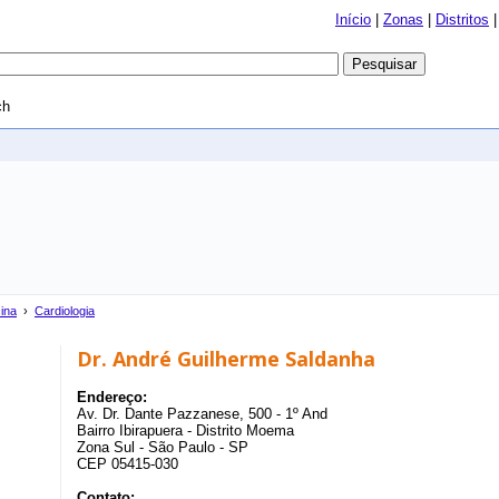
Início
|
Zonas
|
Distritos
ch
ina
›
Cardiologia
Dr. André Guilherme Saldanha
Endereço:
Av. Dr. Dante Pazzanese, 500 - 1º And
Bairro Ibirapuera - Distrito Moema
Zona Sul - São Paulo - SP
CEP 05415-030
Contato: