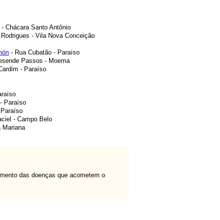
- Chácara Santo Antônio
Rodrigues - Vila Nova Conceição
hón
- Rua Cubatão - Paraíso
 Resende Passos - Moema
ardim - Paraíso
araíso
- Paraíso
 Paraíso
aciel - Campo Belo
a Mariana
ratamento das doenças que acometem o