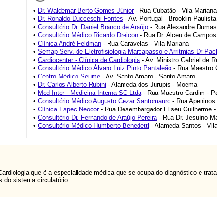
•
Dr. Waldemar Berto Gomes Júnior
- Rua Cubatão - Vila Mariana
•
Dr. Ronaldo Ducceschi Fontes
- Av. Portugal - Brooklin Paulista
•
Consultório Dr. Daniel Branco de Araújo
- Rua Alexandre Dumas 
•
Consultório Médico Ricardo Dreicon
- Rua Dr. Alceu de Campos 
•
Clínica André Feldman
- Rua Caravelas - Vila Mariana
•
Semap Serv. de Eletrofisiologia Marcapasso e Arritmias Dr Pac
•
Cardiocenter - Clínica de Cardiologia
- Av. Ministro Gabriel de
•
Consultório Médico Álvaro Luiz Pinto Pantaleão
- Rua Maestro C
•
Centro Médico Seume
- Av. Santo Amaro - Santo Amaro
•
Dr. Carlos Alberto Rubini
- Alameda dos Jurupis - Moema
•
Med Inter - Medicina Interna SC Ltda
- Rua Maestro Cardim - P
•
Consultório Médico Augusto Cezar Santomauro
- Rua Apeninos 
•
Clínica Espec Neocor
- Rua Desembargador Eliseu Guilherme -
•
Consultório Dr. Fernando de Araújo Pereira
- Rua Dr. Jesuíno M
•
Consultório Médico Humberto Benedetti
- Alameda Santos - Vil
 Cardiologia que é a especialidade médica que se ocupa do diagnóstico e t
do sistema circulatório.