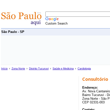
Custom Search
São Paulo - SP
Início
›
Zona Norte
›
Distrito Tucuruvi
›
Saúde e Medicina
›
Cardiologia
Consultório 
Endereço:
Av. Nova Cantareira
Bairro Tucuruvi - Di
Zona Norte - São P
CEP 02331-003
Contato: