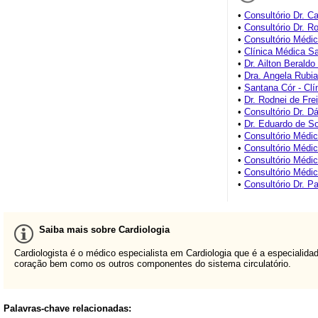
•
Consultório Dr. C
•
Consultório Dr. 
•
Consultório Médic
•
Clínica Médica S
•
Dr. Ailton Beraldo 
•
Dra. Angela Rubi
•
Santana Cór - Clí
•
Dr. Rodnei de Fre
•
Consultório Dr. Dá
•
Dr. Eduardo de So
•
Consultório Médic
•
Consultório Médic
•
Consultório Médi
•
Consultório Médi
•
Consultório Dr. P
Saiba mais sobre Cardiologia
Cardiologista é o médico especialista em Cardiologia que é a especiali
coração bem como os outros componentes do sistema circulatório.
Palavras-chave relacionadas: