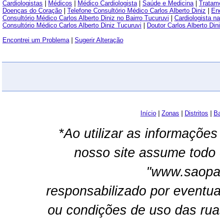
Cardiologistas
|
Médicos
|
Médico Cardiologista
|
Saúde e Medicina
|
Tratam
Doenças do Coração
|
Telefone Consultório Médico Carlos Alberto Diniz
|
End
Consultório Médico Carlos Alberto Diniz no Bairro Tucuruvi
|
Cardiologista n
Consultório Médico Carlos Alberto Diniz Tucuruvi
|
Doutor Carlos Alberto Din
Encontrei um Problema
|
Sugerir Alteração
Início
|
Zonas
|
Distritos
|
Ba
*Ao utilizar as informações
nosso site assume todo 
"www.saopau
responsabilizado por eventua
ou condições de uso das rua