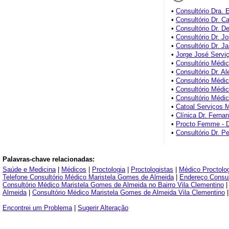
•
Consultório Dra. 
•
Consultório Dr. C
•
Consultório Dr. D
•
Consultório Dr. 
•
Consultório Dr. J
•
Jorge José Servi
•
Consultório Médi
•
Consultório Dr. A
•
Consultório Médic
•
Consultório Médi
•
Consultório Médi
•
Catoal Serviços 
•
Clínica Dr. Ferna
•
Procto Femme - D
•
Consultório Dr. 
Palavras-chave relacionadas:
Saúde e Medicina
|
Médicos
|
Proctologia
|
Proctologistas
|
Médico Proctolog
Telefone Consultório Médico Maristela Gomes de Almeida
|
Endereço Consul
Consultório Médico Maristela Gomes de Almeida no Bairro Vila Clementino
Almeida
|
Consultório Médico Maristela Gomes de Almeida Vila Clementino
Encontrei um Problema
|
Sugerir Alteração