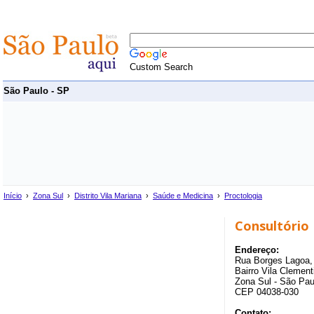
Custom Search
São Paulo - SP
Início
›
Zona Sul
›
Distrito Vila Mariana
›
Saúde e Medicina
›
Proctologia
Consultório
Endereço:
Rua Borges Lagoa, 
Bairro Vila Clementi
Zona Sul - São Pau
CEP 04038-030
Contato: