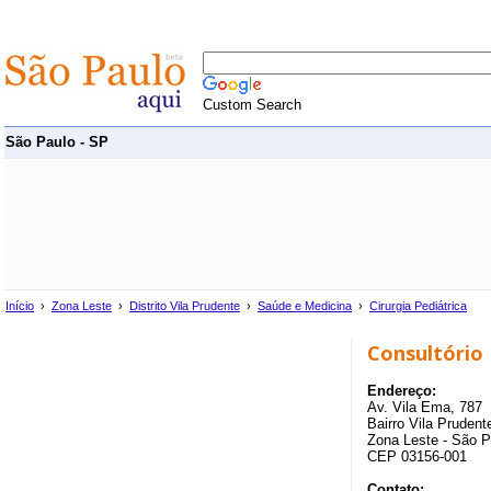
Custom Search
São Paulo - SP
Início
›
Zona Leste
›
Distrito Vila Prudente
›
Saúde e Medicina
›
Cirurgia Pediátrica
Consultório 
Endereço:
Av. Vila Ema, 787
Bairro Vila Prudente
Zona Leste - São P
CEP 03156-001
Contato: