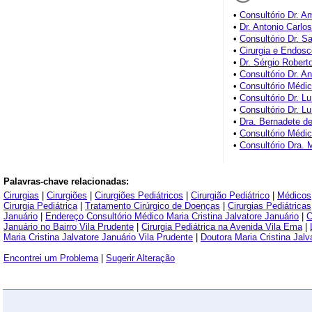
•
Consultório Dr. A
•
Dr. Antonio Carlo
•
Consultório Dr. S
•
Cirurgia e Endos
•
Dr. Sérgio Robert
•
Consultório Dr. An
•
Consultório Médic
•
Consultório Dr. L
•
Consultório Dr. L
•
Dra. Bernadete d
•
Consultório Médic
•
Consultório Dra. 
Palavras-chave relacionadas:
Cirurgias
|
Cirurgiões
|
Cirurgiões Pediátricos
|
Cirurgião Pediátrico
|
Médicos
Cirurgia Pediátrica
|
Tratamento Cirúrgico de Doenças
|
Cirurgias Pediátricas
Januário
|
Endereço Consultório Médico Maria Cristina Jalvatore Januário
|
C
Januário no Bairro Vila Prudente
|
Cirurgia Pediátrica na Avenida Vila Ema
|
Maria Cristina Jalvatore Januário Vila Prudente
|
Doutora Maria Cristina Jalv
Encontrei um Problema
|
Sugerir Alteração