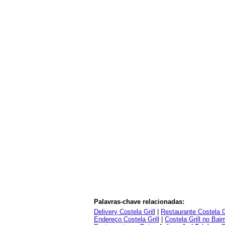
Palavras-chave relacionadas:
Delivery Costela Grill
|
Restaurante Costela Gr
Endereço Costela Grill
|
Costela Grill no Bai