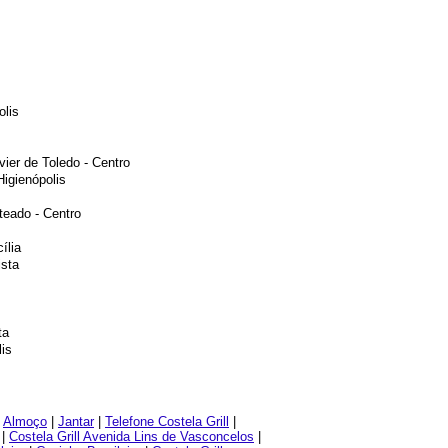
olis
ier de Toledo - Centro
Higienópolis
teado - Centro
ília
ista
ta
lis
|
Almoço
|
Jantar
|
Telefone Costela Grill
|
|
Costela Grill Avenida Lins de Vasconcelos
|