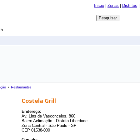
Início
|
Zonas
|
Distritos
ch
ação
›
Restaurantes
Costela Grill
Endereço:
Av. Lins de Vasconcelos, 860
Bairro Aclimação - Distrito Liberdade
Zona Central - São Paulo - SP
CEP 01538-000
Contato: