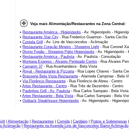
Veja mais Alimentação/Restaurantes na Zona Central:
•
Restaurante América - Higienópolis
- Av. Higienópolis - Higienóp
•
Restaurante Star City
- Rua Frederico Guarinon - Santa Cecília
•
Costela Grill
- Av. Lins de Vasconcelos - Aclimação
•
Restaurante Coração Mineiro - Shopping Light
- Rua Coronel Xav
•
Divino Fogão - Shopping Pátio Higienópolis
- Av. Higienópolis - 
•
Restaurante América - Paulista
- Av. Paulista - Consolação
•
Montana Express - Álvares Penteado Centro
- Rua Álvares Pen
•
Camarim 37
- Rua Avanhandava - Bela Vista
•
Royal - Restaurante & Pizzaria
- Rua Lopes Chaves - Santa Cec
•
Brasserie Bela Vista Restaurante
- Alameda Campinas - Bela V
•
Via Florêncio Restaurante
- Rua Florêncio de Abreu - Centro
•
Artes Restaurante - Centro
- Rua Três de Dezembro - Centro
•
Paulinhos Grill - Av. Paulista
- Rua Carlos Sampaio - Bela Vista
•
Artes Restaurante - Bela Vista
- Rua Carlos Sampaio - Bela Vis
•
Outback Steakhouse Higienópolis
- Av. Higienópolis - Higienópo
ill
|
Alimentação
|
Restaurantes
|
Comida
|
Cardápio
|
Pratos e Sobremesas
rro Aclimação
|
Restaurante na Avenida Lins de Vasconcelos Bairro Aclimação