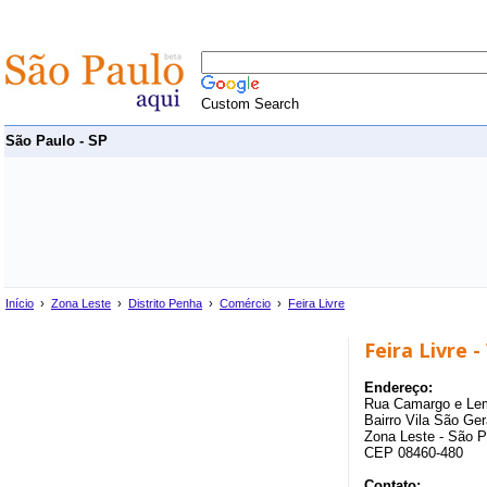
Custom Search
São Paulo - SP
Início
›
Zona Leste
›
Distrito Penha
›
Comércio
›
Feira Livre
Feira Livre -
Endereço:
Rua Camargo e Lem
Bairro Vila São Ger
Zona Leste - São P
CEP 08460-480
Contato: