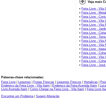
Veja mais C
•
Feira Livre - Vila
•
Feira Livre - Meta
•
Feira Livre - Conj
•
Feira Livre - Vila 
•
Feira Livre - Vila
•
Feira Livre - Jar
•
Feira Livre - Co
•
Feira Livre - Terra
•
Feira Livre - Vila
•
Feira Livre - Vila
•
Feira Livre - Itaqu
•
Feira Livre - Coh
•
Feira Livre - Vila 
•
Feira Livre - Coh
•
Feira Livre - José
Palavras-chave relacionadas:
Feira Livre
|
Legumes
|
Frutas Frescas
|
Legumes Frescos
|
Hortaliças
|
Pei
Endereço da Feira Livre - Vila Itaim
|
Endereço da Feira Avenida Itaim
|
Loca
Livre Avenida Itaim
|
Como Chegar na Feira Livre - Vila Itaim
|
Feira Livre It
Encontrei um Problema
|
Sugerir Alteração