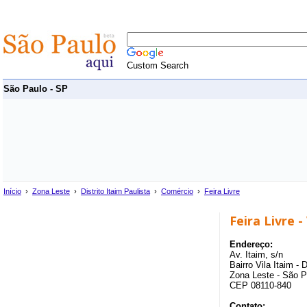
Custom Search
São Paulo - SP
Início
›
Zona Leste
›
Distrito Itaim Paulista
›
Comércio
›
Feira Livre
Feira Livre -
Endereço:
Av. Itaim, s/n
Bairro Vila Itaim - D
Zona Leste - São P
CEP 08110-840
Contato: