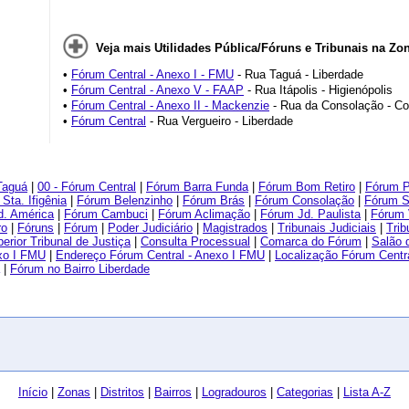
Veja mais Utilidades Pública/Fóruns e Tribunais na Zon
•
Fórum Central - Anexo I - FMU
- Rua Taguá - Liberdade
•
Fórum Central - Anexo V - FAAP
- Rua Itápolis - Higienópolis
•
Fórum Central - Anexo II - Mackenzie
- Rua da Consolação - C
•
Fórum Central
- Rua Vergueiro - Liberdade
Taguá
|
00 - Fórum Central
|
Fórum Barra Funda
|
Fórum Bom Retiro
|
Fórum P
Sta. Ifigênia
|
Fórum Belenzinho
|
Fórum Brás
|
Fórum Consolação
|
Fórum 
d. América
|
Fórum Cambuci
|
Fórum Aclimação
|
Fórum Jd. Paulista
|
Fórum 
ro
|
Fóruns
|
Fórum
|
Poder Judiciário
|
Magistrados
|
Tribunais Judiciais
|
Trib
erior Tribunal de Justiça
|
Consulta Processual
|
Comarca do Fórum
|
Salão d
exo I FMU
|
Endereço Fórum Central - Anexo I FMU
|
Localização Fórum Centr
|
Fórum no Bairro Liberdade
Início
|
Zonas
|
Distritos
|
Bairros
|
Logradouros
|
Categorias
|
Lista A-Z