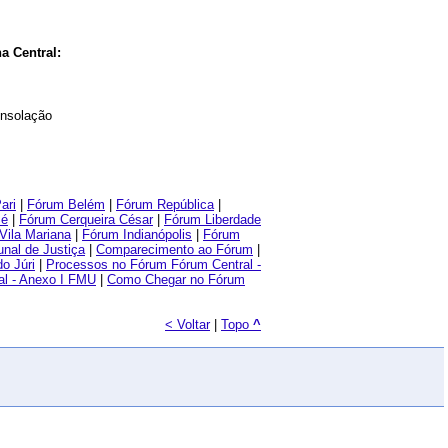
a Central:
onsolação
ari
|
Fórum Belém
|
Fórum República
|
Sé
|
Fórum Cerqueira César
|
Fórum Liberdade
Vila Mariana
|
Fórum Indianópolis
|
Fórum
unal de Justiça
|
Comparecimento ao Fórum
|
o Júri
|
Processos no Fórum Fórum Central -
al - Anexo I FMU
|
Como Chegar no Fórum
< Voltar
|
Topo
^