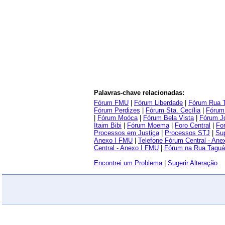
Palavras-chave relacionadas:
Fórum FMU
|
Fórum Liberdade
|
Fórum Rua 
Fórum Perdizes
|
Fórum Sta. Cecília
|
Fórum 
|
Fórum Moóca
|
Fórum Bela Vista
|
Fórum J
Itaim Bibi
|
Fórum Moema
|
Foro Central
|
Fo
Processos em Justiça
|
Processos STJ
|
Sup
Anexo I FMU
|
Telefone Fórum Central - An
Central - Anexo I FMU
|
Fórum na Rua Taguá
Encontrei um Problema
|
Sugerir Alteração