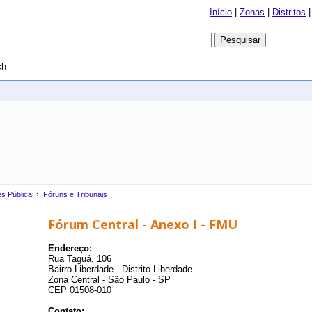
Início
|
Zonas
|
Distritos
ch
es Pública
›
Fóruns e Tribunais
Fórum Central - Anexo I - FMU
Endereço:
Rua Taguá, 106
Bairro Liberdade - Distrito Liberdade
Zona Central - São Paulo - SP
CEP 01508-010
Contato: