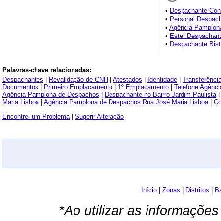
•
Despachante Cont
•
Personal Despac
•
Agência Pamplon
•
Ester Despachan
•
Despachante Bist
Palavras-chave relacionadas:
Despachantes
|
Revalidação de CNH
|
Atestados
|
Identidade
|
Transferênci
Documentos
|
Primeiro Emplacamento
|
1º Emplacamento
|
Telefone Agênc
Agência Pamplona de Despachos
|
Despachante no Bairro Jardim Paulista
|
Maria Lisboa
|
Agência Pamplona de Despachos Rua José Maria Lisboa
|
Co
Encontrei um Problema
|
Sugerir Alteração
Início
|
Zonas
|
Distritos
|
Ba
*Ao utilizar as informações